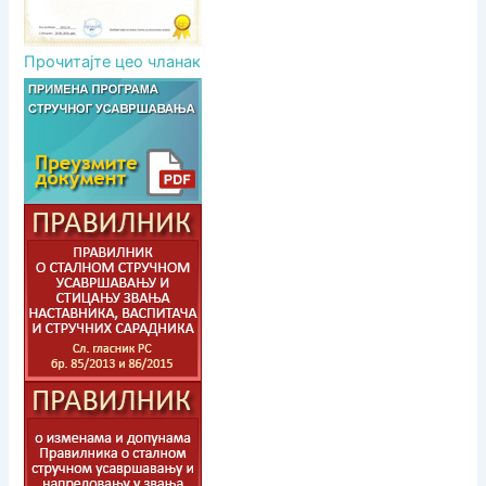
Прочитајте цео чланак