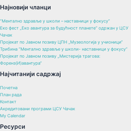
Најновији чланци
“Ментално здравље у школи – наставници у фокусу“
Еко фест „Еко авантура за будућност планете“ одржан у ЦСУ
Чачак
Пројекат по Јавном позиву ЦПН „Музеологија у учионици“
Трибина “Ментално здравље у школи- наставници у фокусу“
Пројекат по Јавном позиву „Мистерија трагова:
Форенз(И)авантура“
Најчитанији садржај
Почетна
План рада
Контакт
Акредитовани програми ЦСУ Чачак
My Calendar
Ресурси