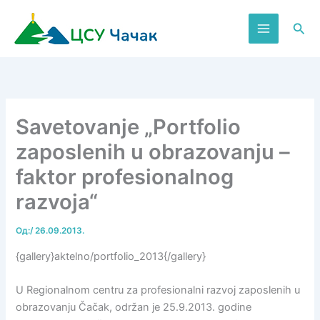
Пређи
на
Пре
садржај
Savetovanje „Portfolio
zaposlenih u obrazovanju –
faktor profesionalnog
razvoja“
Од:
/
26.09.2013.
{gallery}aktelno/portfolio_2013{/gallery}
U Regionаlnom centru zа profesionаlni rаzvoj zаposlenih u
obrаzovаnju Čаčаk, održаn je 25.9.2013. godine