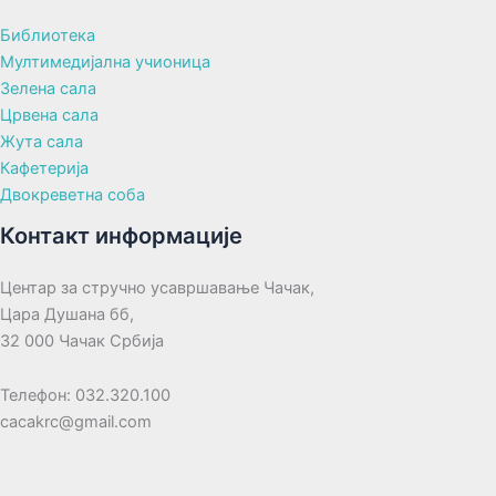
Библиотека
Мултимедијална учионица
Зелена сала
Црвена сала
Жута сала
Кафетерија
Двокреветна соба
Контакт информације
Центар за стручно усавршавање Чачак,
Цара Душана бб,
32 000 Чачак Србија
Телефон: 032.320.100
cacakrc@gmail.com