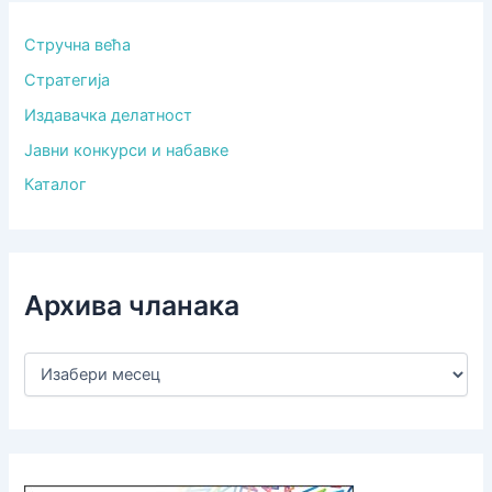
Стручна већа
Стратегија
Издавачка делатност
Јавни конкурси и набавке
Каталог
Архива чланака
А
р
х
и
в
а