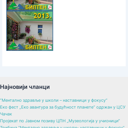
Најновији чланци
“Ментално здравље у школи – наставници у фокусу“
Еко фест „Еко авантура за будућност планете“ одржан у ЦСУ
Чачак
Пројекат по Јавном позиву ЦПН „Музеологија у учионици“
Трибина “Ментално здравље у школи- наставници у фокусу“