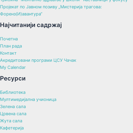
Пројекат по Јавном позиву „Мистерија трагова:
Форенз(И)авантура“
Најчитанији садржај
Почетна
План рада
Контакт
Акредитовани програми ЦСУ Чачак
My Calendar
Ресурси
Библиотека
Мултимедијална учионица
Зелена сала
Црвена сала
Жута сала
Кафетерија