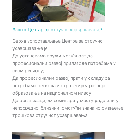
Зашто Центар за стручно усавршавање?
Сврха успостављања Центра за стручно
усавршавање је:
Да установама пружи могућност да
професионални развој прилагоде потребама у
свом региону;
Да професионални развој прати у складу са
потребама региона и стратегијом развоја
образовања на националном нивоу;
Да организацијом семинара у месту рада или у
непосредној близини, омогући значајно смањење
трошкова стручног усавршавања.