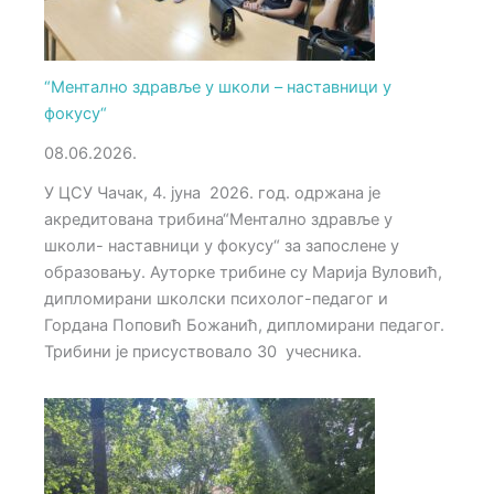
“Ментално здравље у школи – наставници у
фокусу“
08.06.2026.
У ЦСУ Чачак, 4. јуна 2026. год. одржана је
акредитована трибина“Ментално здравље у
школи- наставници у фокусу“ за запослене у
образовању. Ауторке трибине су Марија Вуловић,
дипломирани школски психолог-педагог и
Гордана Поповић Божанић, дипломирани педагог.
Трибини је присуствовало 30 учесника.