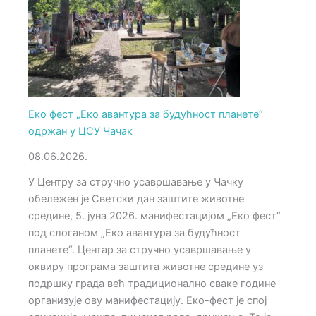
Еко фест „Еко авантура за будућност планете“
одржан у ЦСУ Чачак
08.06.2026.
У Центру за стручно усавршавање у Чачку
обележен је Светски дан заштите животне
средине, 5. јуна 2026. манифестацијoм „Еко фест“
под слоганом „Еко авантура за будућност
планете“. Центар за стручно усавршавање у
оквиру програма заштита животне средине уз
подршку града већ традиционално сваке године
организује ову манифестацију. Еко-фест је спој