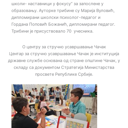
школи- наставници у фокусу“ за запослене у
образовању. Ауторке трибине су Марија Вуловић,
дипломирани школски психолог-педагог и
Гордана Поповић Божанић, дипломирани педагог.
Трибини је присуствовало 70 учесника.
О центру за стручно усавршавање Чачак
Центар за стручно усавршавање Чачак је институција
државне службе основана од стране општине Чачак, у
складу са документом Стратегија Министарства
просвете Републике Србије.