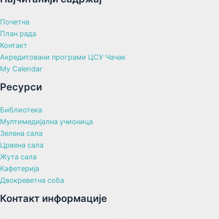
Почетна
План рада
Контакт
Акредитовани програми ЦСУ Чачак
My Calendar
Ресурси
Библиотека
Мултимедијална учионица
Зелена сала
Црвена сала
Жута сала
Кафетерија
Двокреветна соба
Контакт информације