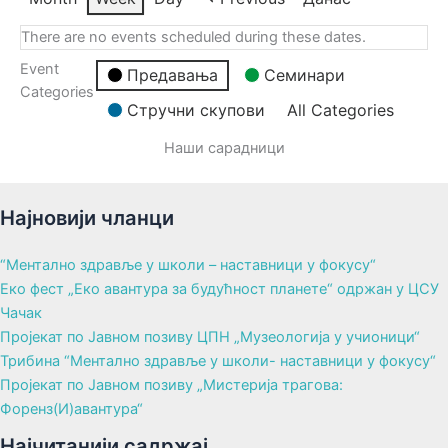
There are no events scheduled during these dates.
Event
Предавања
Семинари
Categories
Стручни скупови
All Categories
Наши сарадници
Најновији чланци
“Ментално здравље у школи – наставници у фокусу“
Еко фест „Еко авантура за будућност планете“ одржан у ЦСУ
Чачак
Пројекат по Јавном позиву ЦПН „Музеологија у учионици“
Трибина “Ментално здравље у школи- наставници у фокусу“
Пројекат по Јавном позиву „Мистерија трагова:
Форенз(И)авантура“
Најчитанији садржај