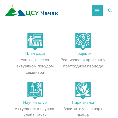
Пређи
на
Пре
садржај
План рада
Пројекти
Упознајте се са
Реализовани пројекти у
актуелном понудом
претходном периоду
семинара
Научни клуб
Парк знања
Актуелности научног
Завирите у наш парк
клуба Чачак
знања