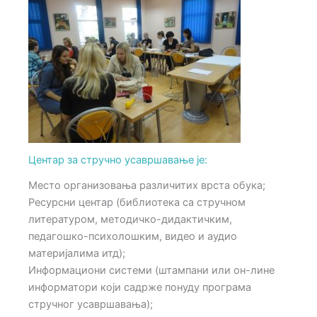
Центар за стручно усавршавање је:
Место организовања различитих врста обука;
Ресурсни центар (библиотека са стручном
литературом, методичко-дидактичким,
педагошко-психолошким, видео и аудио
материјалима итд);
Информациони системи (штампани или он-лине
информатори који садрже понуду програма
стручног усавршавања);