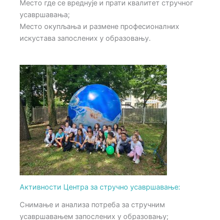
Место где се вреднује и прати квалитет стручног
усавршавања;
Место окупљања и размене професионалних
искустава запослених у образовању.
Активности Центра за стручно усавршавање:
Снимање и анализа потреба за стручним
усавршавањем запослених у образовању;