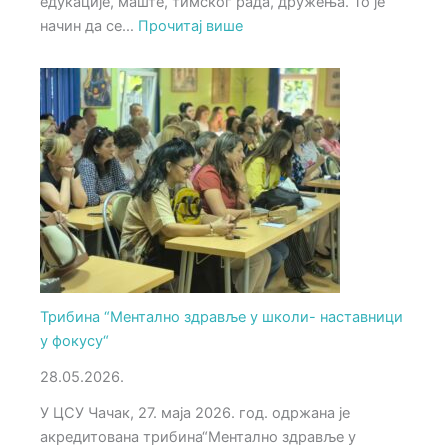
едукације, маште, тимског рада, дружења. То је
:
начин да се…
Прочитај више
Еко
фест
„Еко
авантура
за
будућност
планете“
одржан
у
ЦСУ
Чачак
Трибина “Ментално здравље у школи- наставници
у фокусу“
28.05.2026.
У ЦСУ Чачак, 27. маја 2026. год. одржана је
акредитована трибина“Ментално здравље у