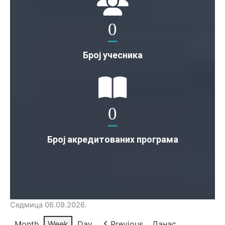
0
Број учесника
0
Број акредитованих програма
Седмица 06.09.2026.
Month
Week
Day
Previous
Данас