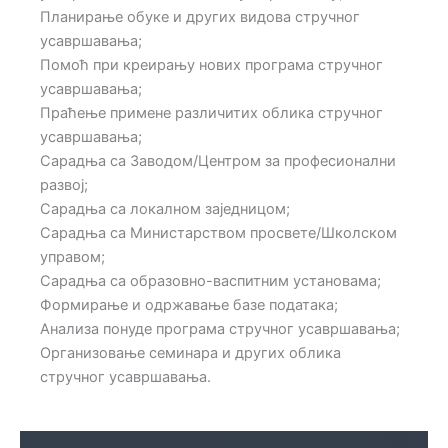
Планирање обуке и других видова стручног
усавршавања;
Помоћ при креирању нових програма стручног
усавршавања;
Праћење примене различитих облика стручног
усавршавања;
Сарадња са Заводом/Центром за професионални
развој;
Сарадња са локалном заједницом;
Сарадња са Министарством просвете/Школском
управом;
Сарадња са образовно-васпитним установама;
Формирање и одржавање базе података;
Анализа понуде програма стручног усавршавања;
Организовање семинара и других облика
стручног усавршавања.