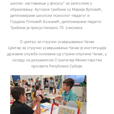
школи- наставници у фокусу“ за запослене у
образовању. Ауторке трибине су Марија Вуловић,
дипломирани школски психолог-педагог и
Гордана Поповић Божанић, дипломирани педагог.
Трибини је присуствовало 70 учесника.
О центру за стручно усавршавање Чачак
Центар за стручно усавршавање Чачак је институција
државне службе основана од стране општине Чачак, у
складу са документом Стратегија Министарства
просвете Републике Србије.