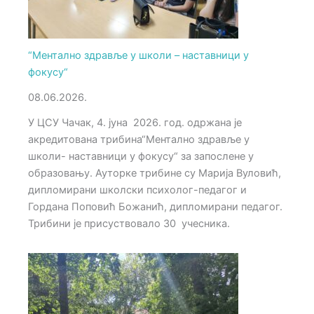
“Ментално здравље у школи – наставници у
фокусу“
08.06.2026.
У ЦСУ Чачак, 4. јуна 2026. год. одржана је
акредитована трибина“Ментално здравље у
школи- наставници у фокусу“ за запослене у
образовању. Ауторке трибине су Марија Вуловић,
дипломирани школски психолог-педагог и
Гордана Поповић Божанић, дипломирани педагог.
Трибини је присуствовало 30 учесника.