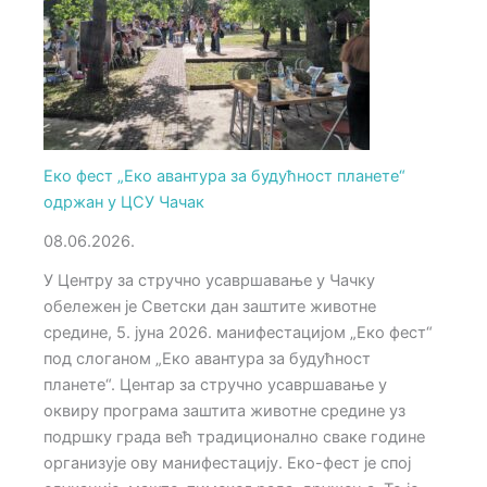
Еко фест „Еко авантура за будућност планете“
одржан у ЦСУ Чачак
08.06.2026.
У Центру за стручно усавршавање у Чачку
обележен је Светски дан заштите животне
средине, 5. јуна 2026. манифестацијoм „Еко фест“
под слоганом „Еко авантура за будућност
планете“. Центар за стручно усавршавање у
оквиру програма заштита животне средине уз
подршку града већ традиционално сваке године
организује ову манифестацију. Еко-фест је спој