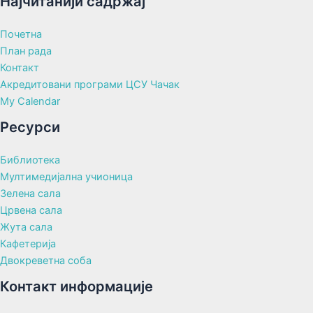
Најчитанији садржај
Почетна
План рада
Контакт
Акредитовани програми ЦСУ Чачак
My Calendar
Ресурси
Библиотека
Мултимедијална учионица
Зелена сала
Црвена сала
Жута сала
Кафетерија
Двокреветна соба
Контакт информације