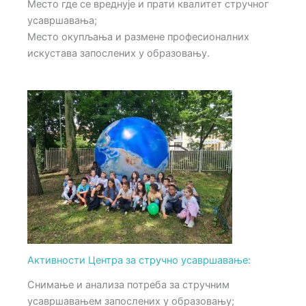
Место где се вреднује и прати квалитет стручног
усавршавања;
Место окупљања и размене професионалних
искустава запослених у образовању.
Активности Центра за стручно усавршавање:
Снимање и анализа потреба за стручним
усавршавањем запослених у образовању;