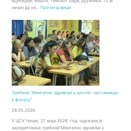
едукације, маште, тимског рада, дружења. То је
:
начин да се…
Прочитај више
Еко
фест
„Еко
авантура
за
будућност
планете“
одржан
у
ЦСУ
Чачак
Трибина “Ментално здравље у школи- наставници
у фокусу“
28.05.2026.
У ЦСУ Чачак, 27. маја 2026. год. одржана је
акредитована трибина“Ментално здравље у