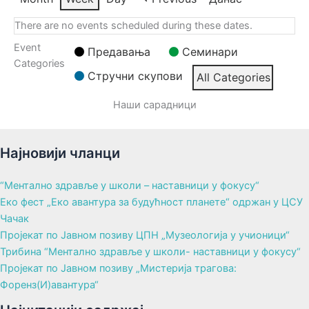
There are no events scheduled during these dates.
Event
Предавања
Семинари
Categories
Стручни скупови
All Categories
Наши сарадници
Најновији чланци
“Ментално здравље у школи – наставници у фокусу“
Еко фест „Еко авантура за будућност планете“ одржан у ЦСУ
Чачак
Пројекат по Јавном позиву ЦПН „Музеологија у учионици“
Трибина “Ментално здравље у школи- наставници у фокусу“
Пројекат по Јавном позиву „Мистерија трагова:
Форенз(И)авантура“