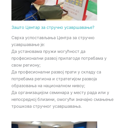
Зашто Центар за стручно усавршавање?
Сврха успостављања Центра за стручно
усавршавање је:
Да установама пружи могућност да
професионални развој прилагоде потребама у
свом региону;
Да професионални развој прати у складу са
потребама региона и стратегијом развоја
образовања на националном нивоу;
Да организацијом семинара у месту рада или у
непосредној близини, омогући значајно смањење
трошкова стручног усавршавања.