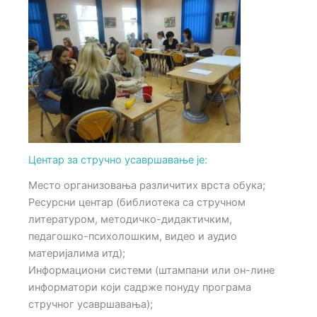
Центар за стручно усавршавање је:
Место организовања различитих врста обука;
Ресурсни центар (библиотека са стручном
литературом, методичко-дидактичким,
педагошко-психолошким, видео и аудио
материјалима итд);
Информациони системи (штампани или он-лине
информатори који садрже понуду програма
стручног усавршавања);