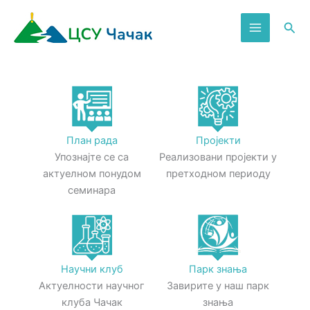
Пређи
на
Пре
садржај
План рада
Пројекти
Упознајте се са
Реализовани пројекти у
актуелном понудом
претходном периоду
семинара
Научни клуб
Парк знања
Актуелности научног
Завирите у наш парк
клуба Чачак
знања