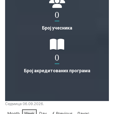
0
Број учесника
0
Број акредитованих програма
Седмица 06.09.2026.
Month
Week
Day
Previous
Данас