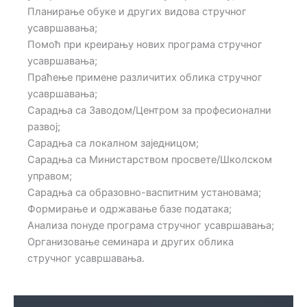
Планирање обуке и других видова стручног
усавршавања;
Помоћ при креирању нових програма стручног
усавршавања;
Праћење примене различитих облика стручног
усавршавања;
Сарадња са Заводом/Центром за професионални
развој;
Сарадња са локалном заједницом;
Сарадња са Министарством просвете/Школском
управом;
Сарадња са образовно-васпитним установама;
Формирање и одржавање базе података;
Анализа понуде програма стручног усавршавања;
Организовање семинара и других облика
стручног усавршавања.