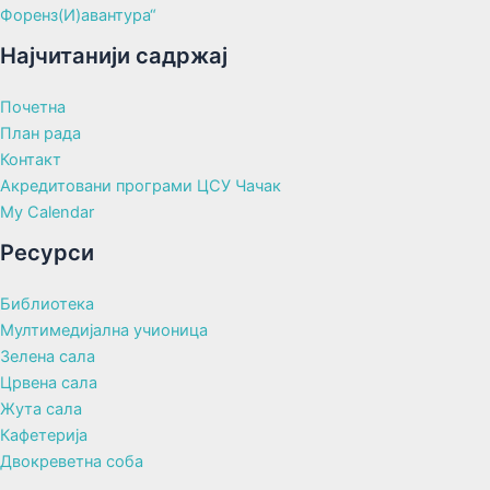
Форенз(И)авантура“
Најчитанији садржај
Почетна
План рада
Контакт
Акредитовани програми ЦСУ Чачак
My Calendar
Ресурси
Библиотека
Мултимедијална учионица
Зелена сала
Црвена сала
Жута сала
Кафетерија
Двокреветна соба