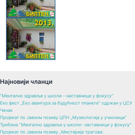
Најновији чланци
“Ментално здравље у школи – наставници у фокусу“
Еко фест „Еко авантура за будућност планете“ одржан у ЦСУ
Чачак
Пројекат по Јавном позиву ЦПН „Музеологија у учионици“
Трибина “Ментално здравље у школи- наставници у фокусу“
Пројекат по Јавном позиву „Мистерија трагова: