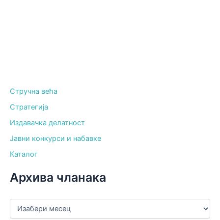
Стручна већа
Стратегија
Издавачка делатност
Јавни конкурси и набавке
Каталог
Архива чланака
А
р