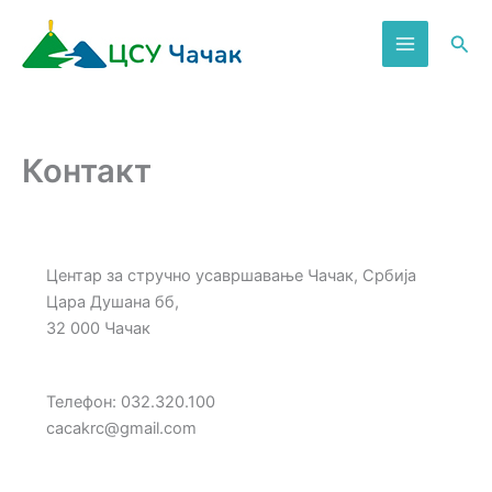
Пређи
на
Пре
садржај
Контакт
Центар за стручно усавршавање Чачак, Србија
Цара Душана бб,
32 000 Чачак
Телефон: 032.320.100
cacakrc@gmail.com