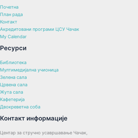
Почетна
План рада
Контакт
Акредитовани програми ЦСУ Чачак
My Calendar
Ресурси
Библиотека
Мултимедијална учионица
Зелена сала
Црвена сала
Жута сала
Кафетерија
Двокреветна соба
Контакт информације
Центар за стручно усавршавање Чачак,