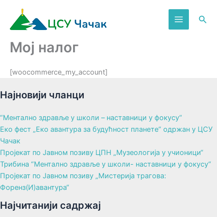
Пређи
на
Пре
садржај
Moj налог
[woocommerce_my_account]
Најновији чланци
“Ментално здравље у школи – наставници у фокусу“
Еко фест „Еко авантура за будућност планете“ одржан у ЦСУ
Чачак
Пројекат по Јавном позиву ЦПН „Музеологија у учионици“
Трибина “Ментално здравље у школи- наставници у фокусу“
Пројекат по Јавном позиву „Мистерија трагова:
Форенз(И)авантура“
Најчитанији садржај