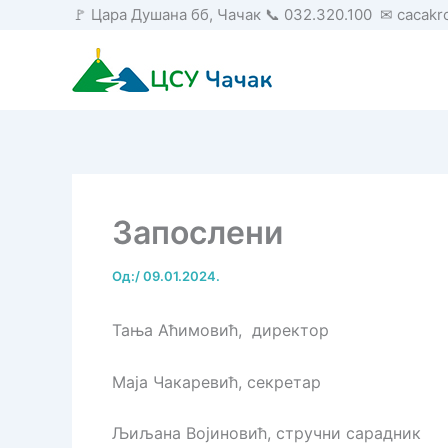
Пређи
🚩 Цара Душана бб, Чачак 📞 032.320.100 ✉ cacak
на
садржај
Запослени
Од:
/
09.01.2024.
Тања Аћимовић, директор
Маја Чакаревић, секретар
Љиљана Војиновић, стручни сарадник