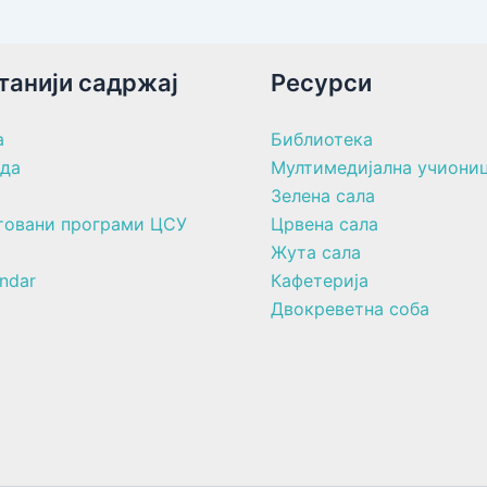
танији садржај
Ресурси
а
Библиотека
ада
Мултимедијална учиони
Зелена сала
товани програми ЦСУ
Црвена сала
Жута сала
ndar
Кафетерија
Двокреветна соба