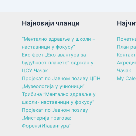
Најновији чланци
Најчи
“Ментално здравље у школи –
Почетн
наставници у фокусу“
План р
Еко фест „Еко авантура за
Контакт
будућност планете“ одржан у
Акреди
ЦСУ Чачак
Чачак
Пројекат по Јавном позиву ЦПН
My Cale
„Музеологија у учионици“
Трибина “Ментално здравље у
школи- наставници у фокусу“
Пројекат по Јавном позиву
„Мистерија трагова:
Форенз(И)авантура“