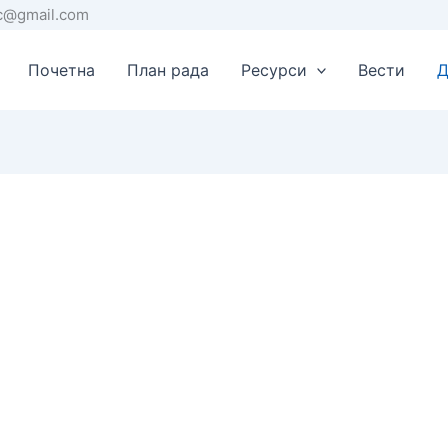
rc@gmail.com
Почетна
План рада
Ресурси
Вести
Д