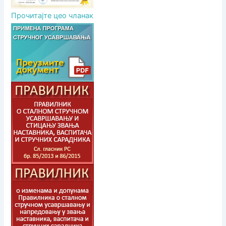
Прочитајте цео чланак