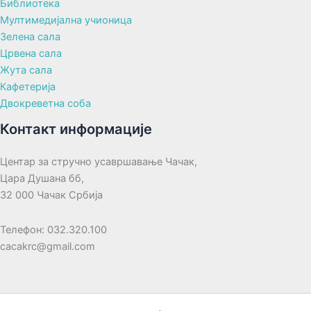
Библиотека
Мултимедијална учионица
Зелена сала
Црвена сала
Жута сала
Кафетерија
Двокреветна соба
Контакт информације
Центар за стручно усавршавање Чачак,
Цара Душана бб,
32 000 Чачак Србија
Телефон: 032.320.100
cacakrc@gmail.com