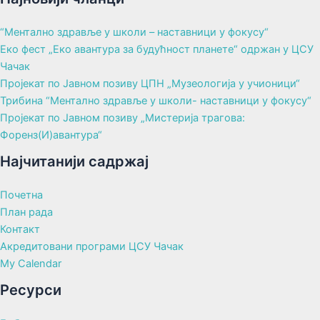
“Ментално здравље у школи – наставници у фокусу“
Еко фест „Еко авантура за будућност планете“ одржан у ЦСУ
Чачак
Пројекат по Јавном позиву ЦПН „Музеологија у учионици“
Трибина “Ментално здравље у школи- наставници у фокусу“
Пројекат по Јавном позиву „Мистерија трагова:
Форенз(И)авантура“
Најчитанији садржај
Почетна
План рада
Контакт
Акредитовани програми ЦСУ Чачак
My Calendar
Ресурси