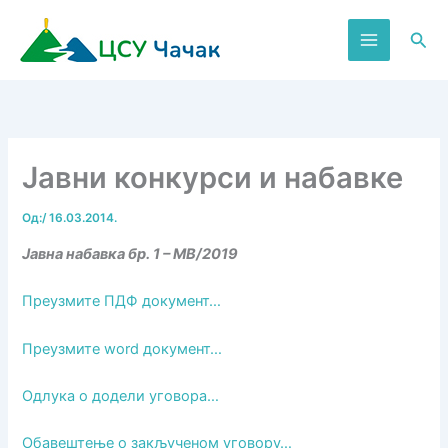
Пређи
на
Пре
садржај
Јавни конкурси и набавке
Од:
/
16.03.2014.
Јавна набавка бр. 1 – МВ/2019
Преузмите ПДФ документ…
Преузмите word документ…
Одлука о додели уговора…
Обавештење о закљученом уговору…