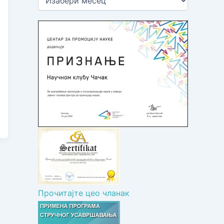
р
х
и
в
а
ч
л
а
н
а
к
а
Прочитајте цео чланак