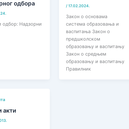
рног одбора
/
17.02.2024.
024.
Закон о основама
и одбор: Надзорни
система образовања и
васпитања Закон о
предшколском
образовању и васпитању
Закон о средњем
образовању и васпитању
Правилник
нта
 акти
013.