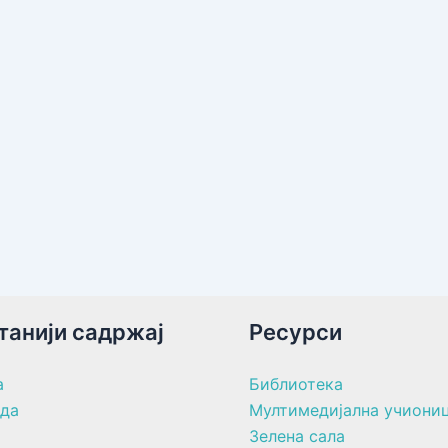
танији садржај
Ресурси
а
Библиотека
ада
Мултимедијална учиони
Зелена сала