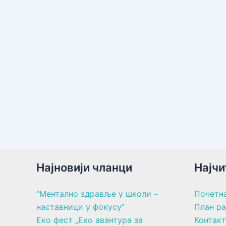
Најновији чланци
Најчи
“Ментално здравље у школи –
Почетн
наставници у фокусу“
План р
Еко фест „Еко авантура за
Контакт