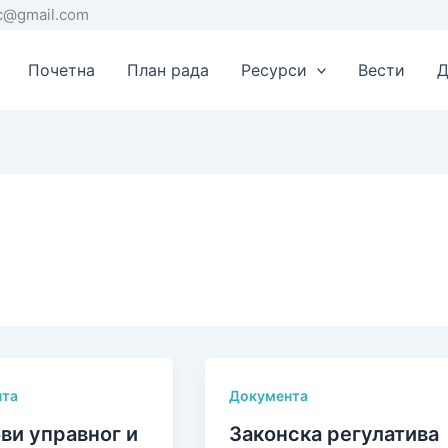
rc@gmail.com
Почетна
План рада
Ресурси
Вести
Д
нта
Документа
ви управног и
Законска регулатива