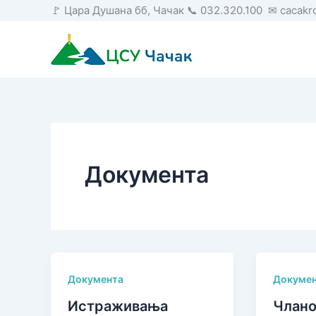
Пређи
🚩 Цара Душана бб, Чачак 📞 032.320.100 ✉ cacak
на
садржај
Документа
Документа
Докуме
Истраживања
Члано