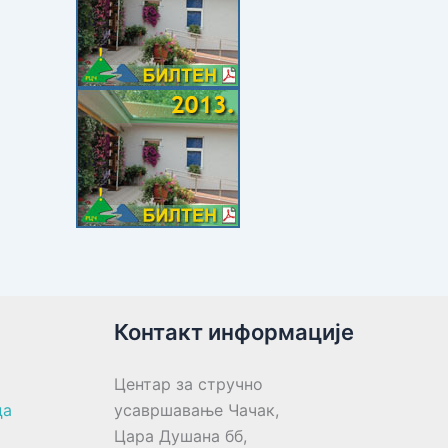
Контакт информације
Центар за стручно
ца
усавршавање Чачак,
Цара Душана бб,