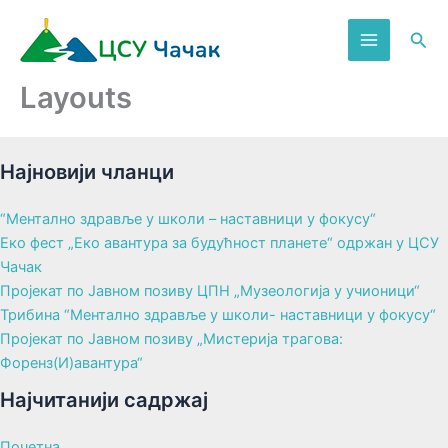
Пређи
на
Пре
садржај
Layouts
Најновији чланци
“Ментално здравље у школи – наставници у фокусу“
Еко фест „Еко авантура за будућност планете“ одржан у ЦСУ
Чачак
Пројекат по Јавном позиву ЦПН „Музеологија у учионици“
Трибина “Ментално здравље у школи- наставници у фокусу“
Пројекат по Јавном позиву „Мистерија трагова:
Форенз(И)авантура“
Најчитанији садржај
Почетна