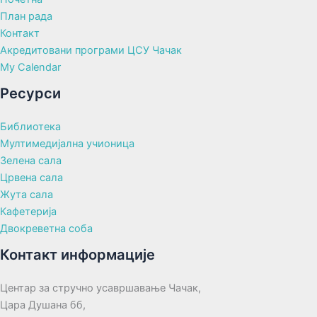
План рада
Контакт
Акредитовани програми ЦСУ Чачак
My Calendar
Ресурси
Библиотека
Мултимедијална учионица
Зелена сала
Црвена сала
Жута сала
Кафетерија
Двокреветна соба
Контакт информације
Центар за стручно усавршавање Чачак,
Цара Душана бб,