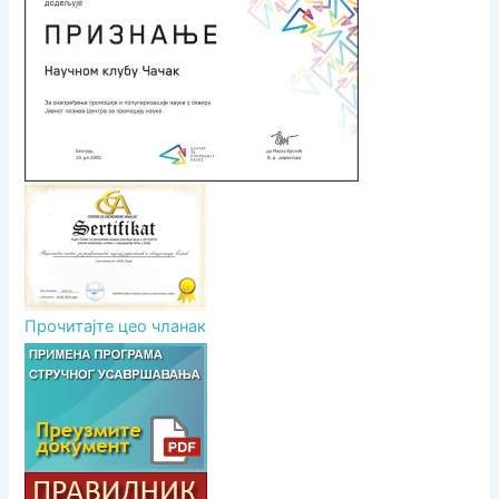
н
а
к
а
Прочитајте цео чланак