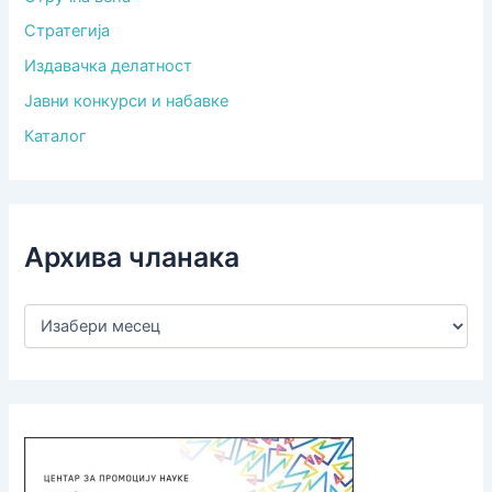
Стратегија
Издавачка делатност
Јавни конкурси и набавке
Каталог
Архива чланака
А
р
х
и
в
а
ч
л
а