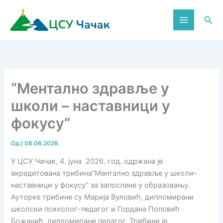
Пређи
на
Пре
садржај
“Ментално здравље у
школи – наставници у
фокусу“
Од:
/
08.06.2026.
У ЦСУ Чачак, 4. јуна 2026. год. одржана је
акредитована трибина“Ментално здравље у школи-
наставници у фокусу“ за запослене у образовању.
Ауторке трибине су Марија Вуловић, дипломирани
школски психолог-педагог и Гордана Поповић
Божанић, дипломирани педагог. Трибини је