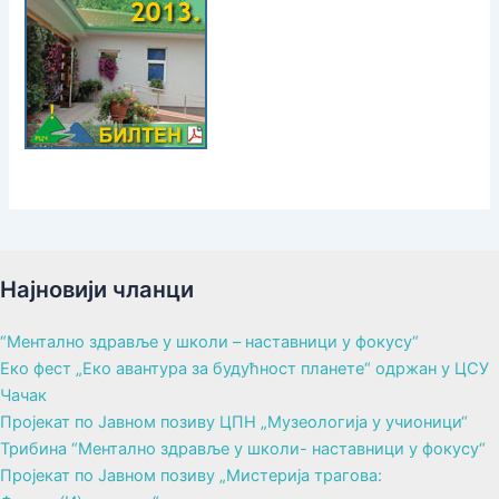
Најновији чланци
“Ментално здравље у школи – наставници у фокусу“
Еко фест „Еко авантура за будућност планете“ одржан у ЦСУ
Чачак
Пројекат по Јавном позиву ЦПН „Музеологија у учионици“
Трибина “Ментално здравље у школи- наставници у фокусу“
Пројекат по Јавном позиву „Мистерија трагова: