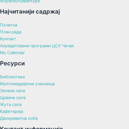
Форенз(И)авантура“
Најчитанији садржај
Почетна
План рада
Контакт
Акредитовани програми ЦСУ Чачак
My Calendar
Ресурси
Библиотека
Мултимедијална учионица
Зелена сала
Црвена сала
Жута сала
Кафетерија
Двокреветна соба
Контакт информације