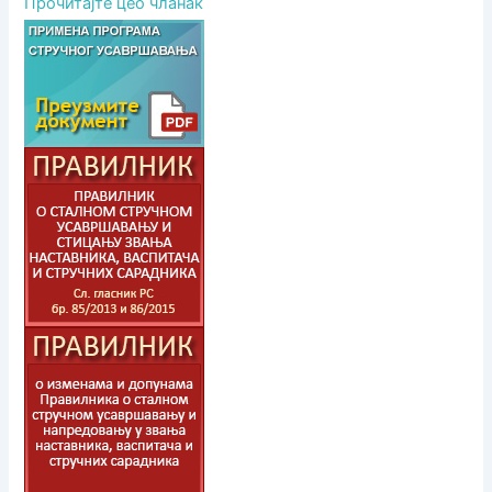
Прочитајте цео чланак