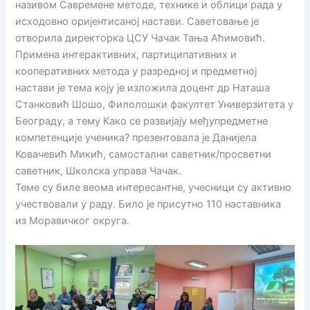
називом Савремене методе, технике и облици рада у
исходовно оријентисаној настави. Саветовање је
отворила директорка ЦСУ Чачак Тања Аћимовић.
Примена интерактивних, партиципативних и
кооперативних метода у разредној и предметној
настави је тема коју је изложила доцент др Наташа
Станковић Шoшо, Филолошки факултет Универзитета у
Београду, а тему Како се развијају међупредметне
компетенције ученика? презентовала је Данијела
Ковачевић Микић, самостални саветник/просветни
саветник, Школска управа Чачак.
Теме су биле веома интересантне, учесници су активно
учествовали у раду. Било је присутно 110 наставника
из Моравичког округа.