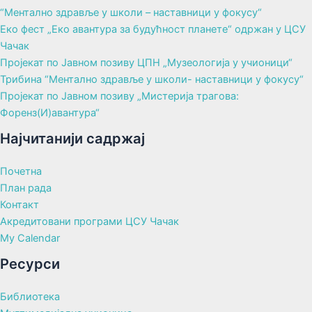
“Ментално здравље у школи – наставници у фокусу“
Еко фест „Еко авантура за будућност планете“ одржан у ЦСУ
Чачак
Пројекат по Јавном позиву ЦПН „Музеологија у учионици“
Трибина “Ментално здравље у школи- наставници у фокусу“
Пројекат по Јавном позиву „Мистерија трагова:
Форенз(И)авантура“
Најчитанији садржај
Почетна
План рада
Контакт
Акредитовани програми ЦСУ Чачак
My Calendar
Ресурси
Библиотека