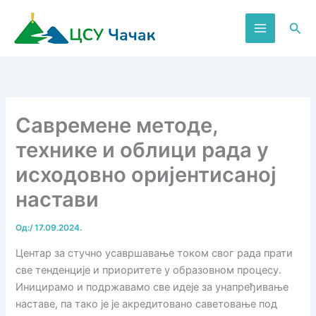
Пређи
на
Пре
садржај
Савремене методе,
технике и облици рада у
исходовно оријентисаној
настави
Од:
/
17.09.2024.
Центар за стучно усавршавање током свог рада прати
све тенденције и приоритете у образовном процесу.
Иницирамо и подржавамо све идеје за унапређивање
наставе, па тако је је акредитовано саветовање под