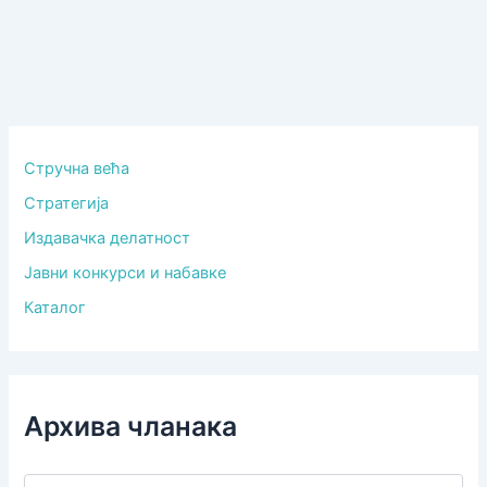
Стручна већа
Стратегија
Издавачка делатност
Јавни конкурси и набавке
Каталог
Архива чланака
А