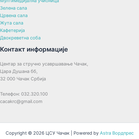
Мултимедијална учионица
Зелена сала
Црвена сала
Жута сала
Кафетерија
Двокреветна соба
Контакт информације
Центар за стручно усавршавање Чачак,
Цара Душана бб,
32 000 Чачак Србија
Телефон: 032.320.100
cacakrc@gmail.com
Copyright © 2026 ЦСУ Чачак | Powered by
Astra Вордпрес