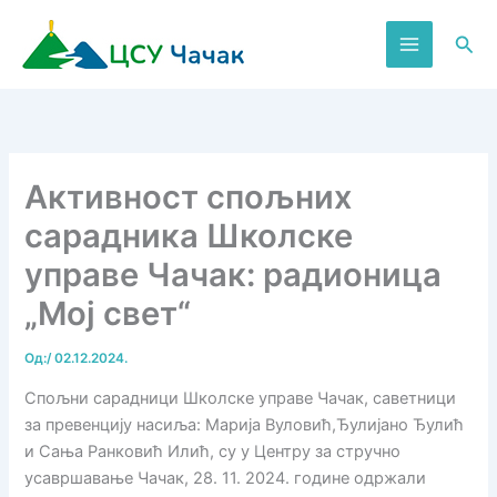
Пређи
на
Пре
садржај
Aктивност спољних
сарадника Школске
управе Чачак: радионица
„Мој свет“
Од:
/
02.12.2024.
Спољни сарадници Школске управе Чачак, саветници
за превенцију насиља: Марија Вуловић,Ђулијано Ђулић
и Сања Ранковић Илић, су у Центру за стручно
усавршавање Чачак, 28. 11. 2024. године одржали