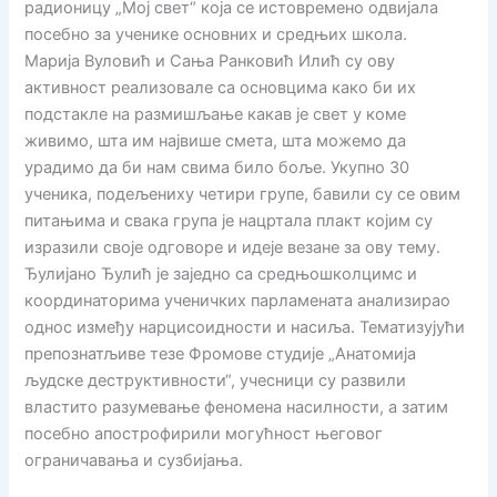
радионицу „Мој свет“ која се истовремено одвијала
посебно за ученике основних и средњих школа.
Марија Вуловић и Сања Ранковић Илић су ову
активност реализовале са основцима како би их
подстакле на размишљање какав је свет у коме
живимо, шта им највише смета, шта можемо да
урадимо да би нам свима било боље. Укупно 30
ученика, подељениху четири групе, бавили су се овим
питањима и свака група је нацртала плакт којим су
изразили своје одговоре и идеје везане за ову тему.
Ђулијано Ђулић је заједно са средњошколцимс и
координаторима ученичких парламената анализирао
однос између нарцисоидности и насиља. Тематизујући
препознатљиве тезе Фромове студије „Анатомија
људске деструктивности“, учесници су развили
властито разумевање феномена насилности, а затим
посебно апострофирили могућност његовог
ограничавања и сузбијања.