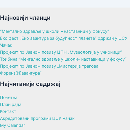
Најновији чланци
“Ментално здравље у школи – наставници у фокусу“
Еко фест „Еко авантура за будућност планете“ одржан у ЦСУ
Чачак
Пројекат по Јавном позиву ЦПН „Музеологија у учионици“
Трибина “Ментално здравље у школи- наставници у фокусу“
Пројекат по Јавном позиву „Мистерија трагова:
Форенз(И)авантура“
Најчитанији садржај
Почетна
План рада
Контакт
Акредитовани програми ЦСУ Чачак
My Calendar