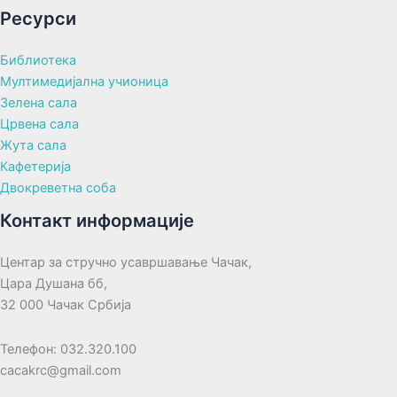
Ресурси
Библиотека
Мултимедијална учионица
Зелена сала
Црвена сала
Жута сала
Кафетерија
Двокреветна соба
Контакт информације
Центар за стручно усавршавање Чачак,
Цара Душана бб,
32 000 Чачак Србија
Телефон: 032.320.100
cacakrc@gmail.com