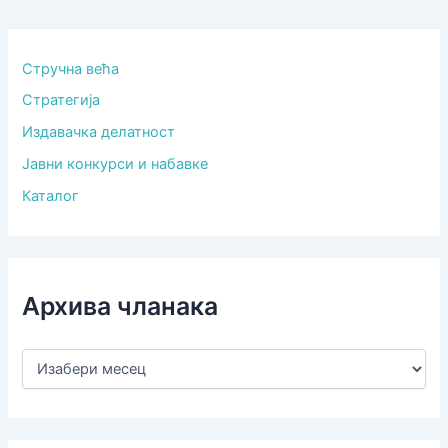
Стручна већа
Стратегија
Издавачка делатност
Јавни конкурси и набавке
Каталог
Архива чланака
А
р
х
и
в