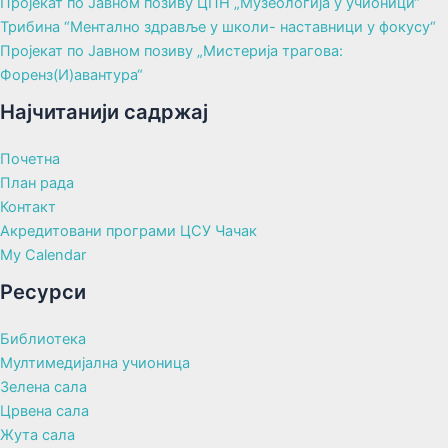
Пројекат по Јавном позиву ЦПН „Музеологија у учионици“
Трибина “Ментално здравље у школи- наставници у фокусу“
Пројекат по Јавном позиву „Мистерија трагова:
Форенз(И)авантура“
Најчитанији садржај
Почетна
План рада
Контакт
Акредитовани програми ЦСУ Чачак
My Calendar
Ресурси
Библиотека
Мултимедијална учионица
Зелена сала
Црвена сала
Жута сала