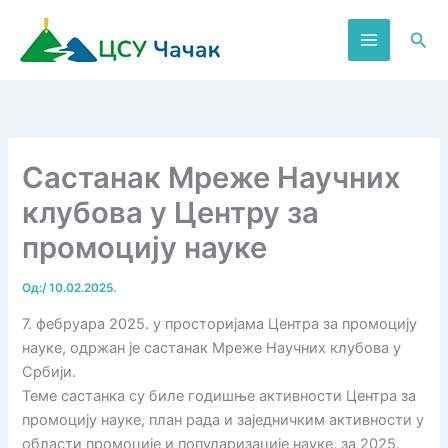
Пређи
на
Пре
садржај
Састанак Мреже Научних
клубова у Центру за
промоцију науке
Од:
/
10.02.2025.
7. фебруара 2025. у просторијама Центра за промоцију
науке, одржан је састанак Мреже Научних клубова у
Србији.
Теме састанка су биле годишње активности Центра за
промоцију науке, план рада и заједничким активности у
области промоције и популаризације науке, за 2025.