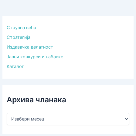
Стручна већа
Стратегија
Издавачка делатност
Јавни конкурси и набавке
Каталог
Архива чланака
А
р
х
и