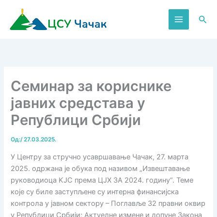
Пређи
на
Пре
садржај
Семинар за кориснике
јавних средстава у
Републици Србији
Од:
/
27.03.2025.
У Центру за стручно усавршавање Чачак, 27. марта
2025. одржана је обука под називом „Извештавање
руководиоца KЈС према ЦЈХ ЗА 2024. годину“. Теме
које су биле заступљене су интерна финансијска
контрола у јавном сектору – Поглавље 32 правни оквир
у Републици Србији; Актуелне измене и допуне Закона