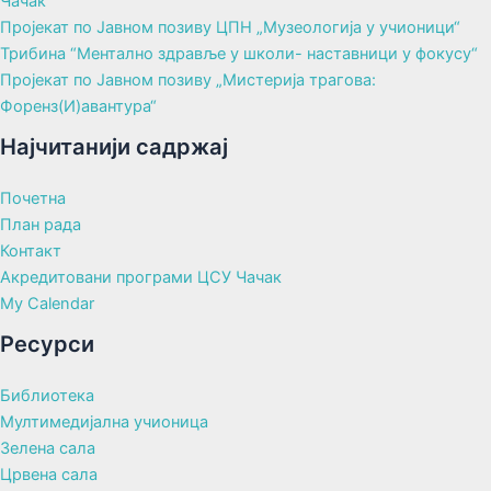
Чачак
Пројекат по Јавном позиву ЦПН „Музеологија у учионици“
Трибина “Ментално здравље у школи- наставници у фокусу“
Пројекат по Јавном позиву „Мистерија трагова:
Форенз(И)авантура“
Најчитанији садржај
Почетна
План рада
Контакт
Акредитовани програми ЦСУ Чачак
My Calendar
Ресурси
Библиотека
Мултимедијална учионица
Зелена сала
Црвена сала