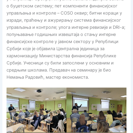
о буџетском систему; пет компоненти финансијског
управљања и контроле – COSO оквир; битни кораци у
изради, праћењу и ажурирању система финансијског
управљања и контроле; улога интерне ревизије и DRI-a;
попуњавање годишњих извештаја о стању интерне
финансијске контроле у јавном сектору у Републици
Србији које је објавила Централна јединица за
хармонизацију Министарства финансија Републике
Србије. Учесници су били запослени у основним и
средњим школама. Предавач на семинару је био
Немања Радовић, мастер економиста.