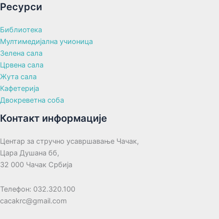
Ресурси
Библиотека
Мултимедијална учионица
Зелена сала
Црвена сала
Жута сала
Кафетерија
Двокреветна соба
Контакт информације
Центар за стручно усавршавање Чачак,
Цара Душана бб,
32 000 Чачак Србија
Телефон: 032.320.100
cacakrc@gmail.com