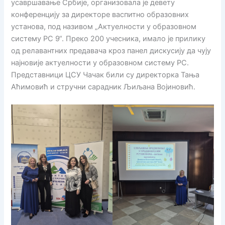
усавршавање Србије, организовала је девету
конференцију за директоре васпитно образовних
установа, под називом „Актуелности у образовном
систему РС 9“. Преко 200 учесника, имало је прилику
од релавантних предавача кроз панел дискусију да чују
најновије актуелности у образовном систему РС.
Представници ЦСУ Чачак били су директорка Тања
Аћимовић и стручни сарадник Љиљана Војиновић.