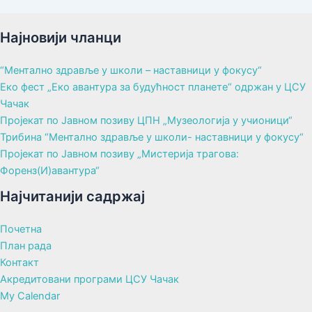
Најновији чланци
“Ментално здравље у школи – наставници у фокусу“
Еко фест „Еко авантура за будућност планете“ одржан у ЦСУ
Чачак
Пројекат по Јавном позиву ЦПН „Музеологија у учионици“
Трибина “Ментално здравље у школи- наставници у фокусу“
Пројекат по Јавном позиву „Мистерија трагова:
Форенз(И)авантура“
Најчитанији садржај
Почетна
План рада
Контакт
Акредитовани програми ЦСУ Чачак
My Calendar