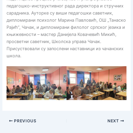
педагошко-инструктивног рада директора и стручних
сарадника. Ауторке су виши педагошки саветник,
дипломирани психолог Марина Павловић, ОШ „Танаско
Рајић”, Чачак, и дипломирани филолог српског језика и
књижевности – мастер Данијела Ковачевић Микић,
просветни саветник, Школска управа Чачак.
Присуствовали су запослени наставници из чачанских
школа.
PREVIOUS
NEXT