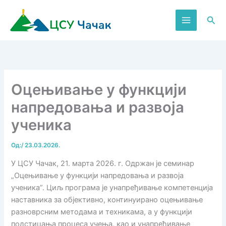
Пређи
на
Пре
садржај
Оцењивање у функцији
напредовања и развоја
ученика
Од:
/
23.03.2026.
У ЦСУ Чачак, 21. марта 2026. г. Одржан је семинар
„Оцењивање у функцији напредовања и развоја
ученика”. Циљ програма је унапређивање компетенција
наставника за објективно, континуирано оцењивање
разноврсним методама и техникама, а у функцији
подстицања процеса учења, као и унапређивање