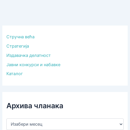
Стручна већа
Стратегија
Издавачка делатност
Јавни конкурси и набавке
Каталог
Архива чланака
А
р