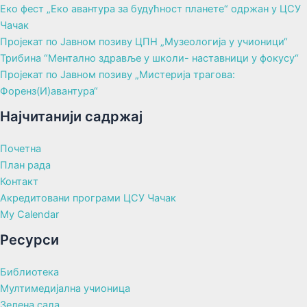
Еко фест „Еко авантура за будућност планете“ одржан у ЦСУ
Чачак
Пројекат по Јавном позиву ЦПН „Музеологија у учионици“
Трибина “Ментално здравље у школи- наставници у фокусу“
Пројекат по Јавном позиву „Мистерија трагова:
Форенз(И)авантура“
Најчитанији садржај
Почетна
План рада
Контакт
Акредитовани програми ЦСУ Чачак
My Calendar
Ресурси
Библиотека
Мултимедијална учионица
Зелена сала