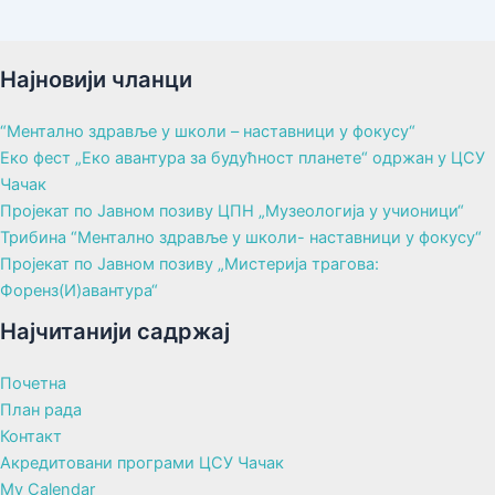
Најновији чланци
“Ментално здравље у школи – наставници у фокусу“
Еко фест „Еко авантура за будућност планете“ одржан у ЦСУ
Чачак
Пројекат по Јавном позиву ЦПН „Музеологија у учионици“
Трибина “Ментално здравље у школи- наставници у фокусу“
Пројекат по Јавном позиву „Мистерија трагова:
Форенз(И)авантура“
Најчитанији садржај
Почетна
План рада
Контакт
Акредитовани програми ЦСУ Чачак
My Calendar