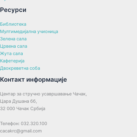
Ресурси
Библиотека
Мултимедијална учионица
Зелена сала
Црвена сала
Жута сала
Кафетерија
Двокреветна соба
Контакт информације
Центар за стручно усавршавање Чачак,
Цара Душана бб,
32 000 Чачак Србија
Телефон: 032.320.100
cacakrc@gmail.com