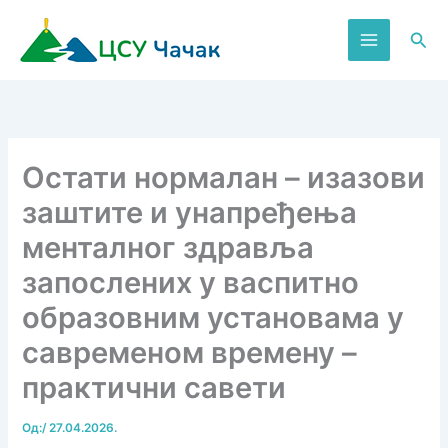
Пређи
на
Пре
садржај
Остати нормалан – изазови
заштите и унапређења
менталног здравља
запослених у васпитно
образовним установама у
савременом времену –
практични савети
Од:
/
27.04.2026.