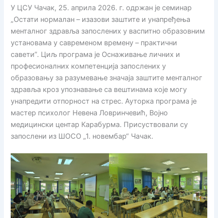
У ЦСУ Чачак, 25. априла 2026. г. oдржан је семинар
„Остати нормалан – изазови заштите и унапређења
менталног здравља запослених у васпитно образовним
установама у савременом времену – практични
савети”. Циљ програма је Оснаживање личних и
професионалних компетенција запослених у
образовању за разумевање значаја заштите менталног
здравља кроз упознавање са вештинама које могу
унапредити отпорност на стрес. Ауторка програма је
мастер психолог Невена Ловринчевић, Војно
медицински центар Карабурма. Присуствовали су
запослени из ШОСО „1. новембар“ Чачак.