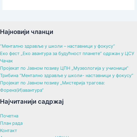
Најновији чланци
“Ментално здравље у школи – наставници у фокусу“
Еко фест „Еко авантура за будућност планете“ одржан у ЦСУ
Чачак
Пројекат по Јавном позиву ЦПН „Музеологија у учионици“
Трибина “Ментално здравље у школи- наставници у фокусу“
Пројекат по Јавном позиву „Мистерија трагова:
Форенз(И)авантура“
Најчитанији садржај
Почетна
План рада
Контакт