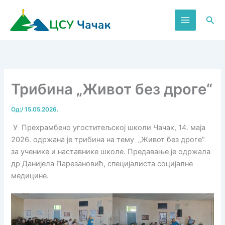
Пређи
на
Пре
садржај
Трибина „Живот без дроге“
Од:
/
15.05.2026.
У Прехрамбено угоститељској школи Чачак, 14. маја
2026. одржана је трибина на тему „Живот без дроге“
за ученике и наставнике школе. Предавање је одржала
др Данијела Парезановић, специјалиста социјалне
медицине.