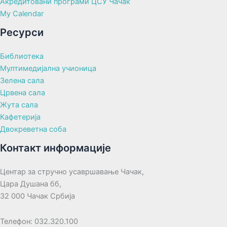
Акредитовани програми ЦСУ Чачак
My Calendar
Ресурси
Библиотека
Мултимедијална учионица
Зелена сала
Црвена сала
Жута сала
Кафетерија
Двокреветна соба
Контакт информације
Центар за стручно усавршавање Чачак,
Цара Душана бб,
32 000 Чачак Србија
Телефон: 032.320.100