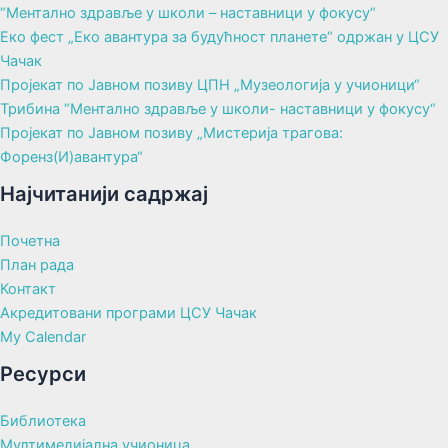
“Ментално здравље у школи – наставници у фокусу“
Еко фест „Еко авантура за будућност планете“ одржан у ЦСУ
Чачак
Пројекат по Јавном позиву ЦПН „Музеологија у учионици“
Трибина “Ментално здравље у школи- наставници у фокусу“
Пројекат по Јавном позиву „Мистерија трагова:
Форенз(И)авантура“
Најчитанији садржај
Почетна
План рада
Контакт
Акредитовани програми ЦСУ Чачак
My Calendar
Ресурси
Библиотека
Мултимедијална учионица