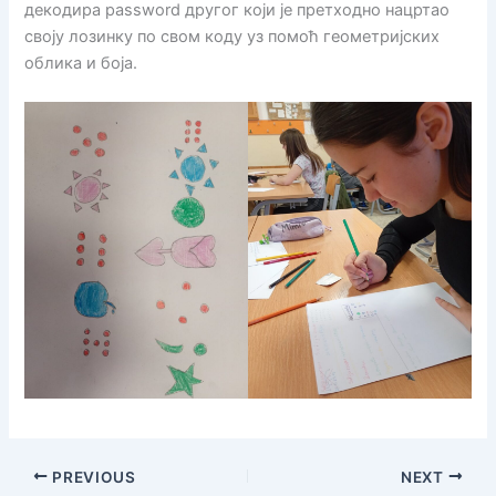
декодира password другог који је претходно нацртао
своју лозинку по свом коду уз помоћ геометријских
облика и боја.
PREVIOUS
NEXT