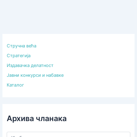
Стручна већа
Стратегија
Издавачка делатност
Јавни конкурси и набавке
Каталог
Архива чланака
А