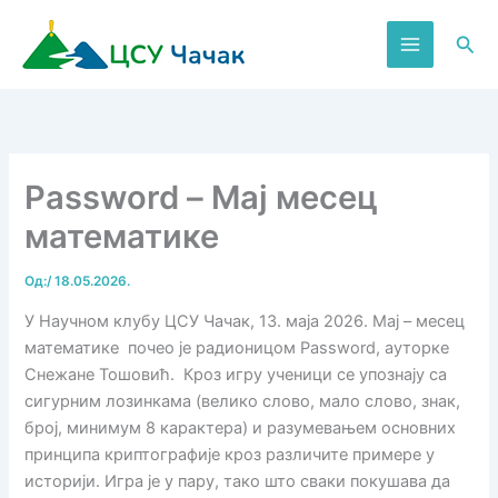
Пређи
на
Пре
садржај
Password – Мај месец
математике
Од:
/
18.05.2026.
У Научном клубу ЦСУ Чачак, 13. маја 2026. Мај – месец
математике почео је радионицом Password, ауторке
Снежане Тошовић. Кроз игру ученици се упознају са
сигурним лозинкама (велико слово, мало слово, знак,
број, минимум 8 карактера) и разумевањем основних
принципа криптографије кроз различите примере у
историји. Игра је у пару, тако што сваки покушава да