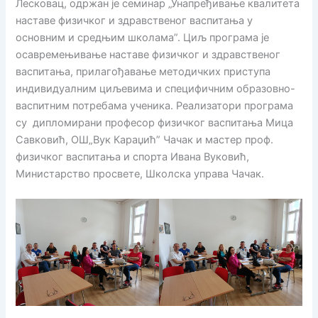
Лесковац, oдржан је семинар „Унапређивање квалитета
наставе физичког и здравственог васпитања у
основним и средњим школама”. Циљ програма је
осавремењивање наставе физичког и здравственог
васпитања, прилагођавање методичких приступа
индивидуалним циљевима и специфичним образовно-
васпитним потребама ученика. Реализатори програма
су дипломирани професор физичког васпитања Мица
Савковић, ОШ„Вук Караџић” Чачак и мастер проф.
физичког васпитања и спорта Ивана Вуковић,
Министарство просвете, Школска управа Чачак.