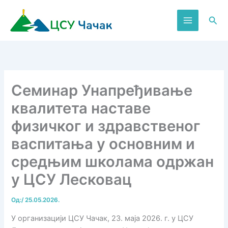
Пређи
на
Пре
садржај
Семинар Унапређивање
квалитета наставе
физичког и здравственог
васпитања у основним и
средњим школама одржан
у ЦСУ Лесковац
Од:
/
25.05.2026.
У организацији ЦСУ Чачак, 23. маја 2026. г. у ЦСУ