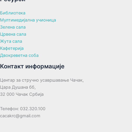
Библиотека
Мултимедијална учионица
Зелена сала
Црвена сала
Жута сала
Кафетерија
Двокреветна соба
Контакт информације
Центар за стручно усавршавање Чачак,
Цара Душана бб,
32 000 Чачак Србија
Телефон: 032.320.100
cacakrc@gmail.com