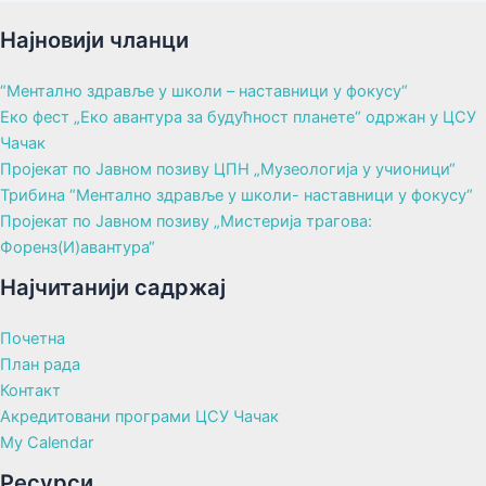
Најновији чланци
“Ментално здравље у школи – наставници у фокусу“
Еко фест „Еко авантура за будућност планете“ одржан у ЦСУ
Чачак
Пројекат по Јавном позиву ЦПН „Музеологија у учионици“
Трибина “Ментално здравље у школи- наставници у фокусу“
Пројекат по Јавном позиву „Мистерија трагова:
Форенз(И)авантура“
Најчитанији садржај
Почетна
План рада
Контакт
Акредитовани програми ЦСУ Чачак
My Calendar
Ресурси