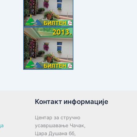
Контакт информације
Центар за стручно
ца
усавршавање Чачак,
Цара Душана бб,