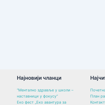
Најновији чланци
Најчи
“Ментално здравље у школи –
Почетн
наставници у фокусу“
План р
Еко фест „Еко авантура за
Контакт