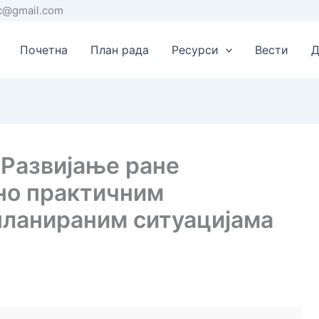
rc@gmail.com
Почетна
План рада
Ресурси
Вести
Д
 Развијање ране
но практичним
 планираним ситуацијама