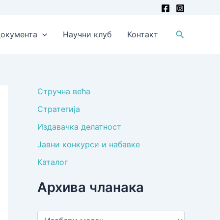
Претрага
окумента
Научни клуб
Контакт
Стручна већа
Стратегија
Издавачка делатност
Јавни конкурси и набавке
Каталог
Архива чланака
А