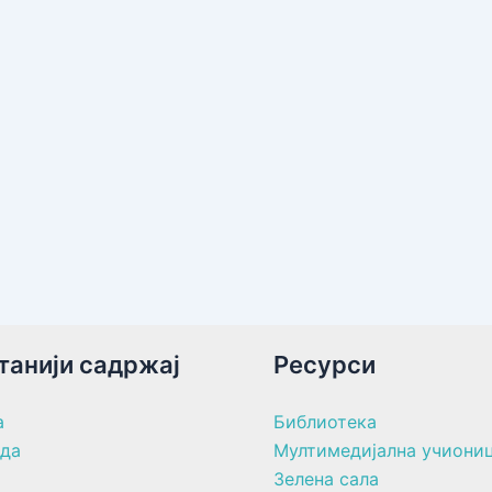
танији садржај
Ресурси
а
Библиотека
ада
Мултимедијална учиони
Зелена сала