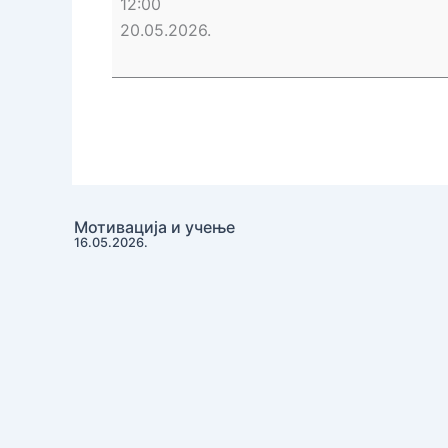
12:00
дан
20.05.2026.
у
вртићу
-
Развијање
ране
писмености
у
Мотивација и учење
животно
16.05.2026.
практичним
ситуацијама,
игри
и
планираним
ситуацијама
учења