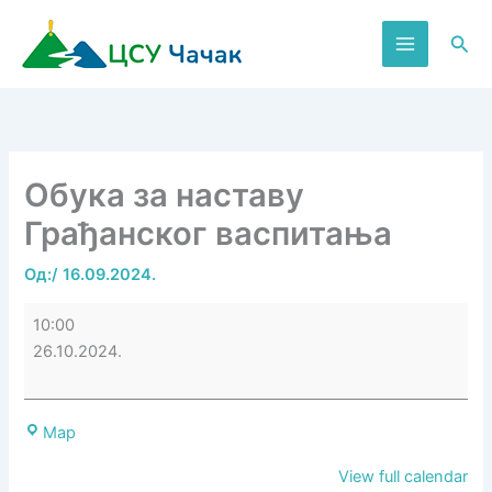
Пређи
на
Пре
садржај
Обука за наставу
Грађанског васпитања
Од:
/
16.09.2024.
Обука
10:00
за
26.10.2024.
наставу
Грађанског
васпитања
Центар
Map
за
View full calendar
стручно