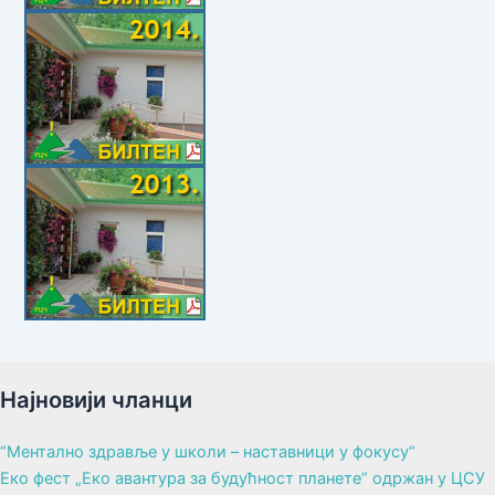
Најновији чланци
“Ментално здравље у школи – наставници у фокусу“
Еко фест „Еко авантура за будућност планете“ одржан у ЦСУ