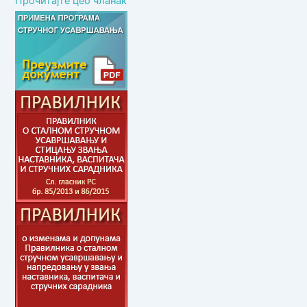
Прочитајте цео чланак