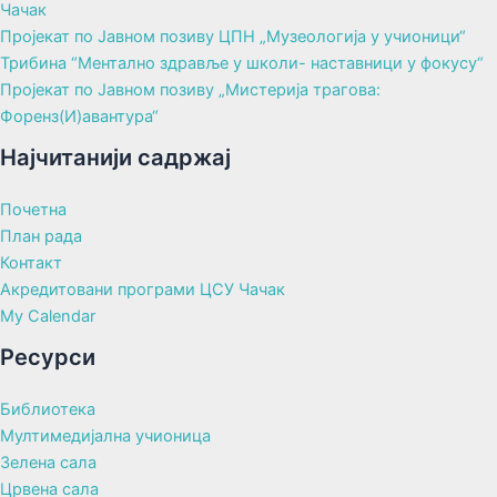
Чачак
Пројекат по Јавном позиву ЦПН „Музеологија у учионици“
Трибина “Ментално здравље у школи- наставници у фокусу“
Пројекат по Јавном позиву „Мистерија трагова:
Форенз(И)авантура“
Најчитанији садржај
Почетна
План рада
Контакт
Акредитовани програми ЦСУ Чачак
My Calendar
Ресурси
Библиотека
Мултимедијална учионица
Зелена сала
Црвена сала