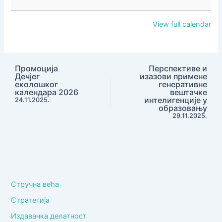
улога
школе
View full calendar
у
заштити
детета
од
Промоција
Перспективе и
Дечјег
изазови примене
злостављања
еколошког
генеративне
и
календара 2026
вештачке
интелигенције у
24.11.2025.
занемаривања
образовању
29.11.2025.
Стручна већа
Стратегија
Издавачка делатност