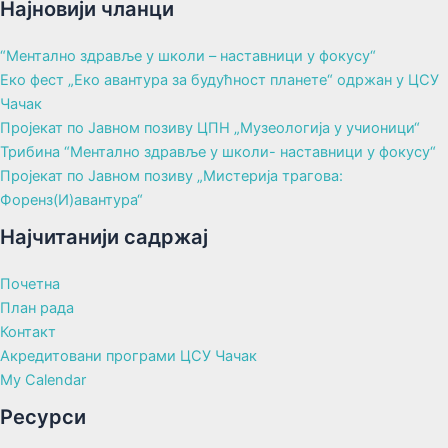
Најновији чланци
“Ментално здравље у школи – наставници у фокусу“
Еко фест „Еко авантура за будућност планете“ одржан у ЦСУ
Чачак
Пројекат по Јавном позиву ЦПН „Музеологија у учионици“
Трибина “Ментално здравље у школи- наставници у фокусу“
Пројекат по Јавном позиву „Мистерија трагова:
Форенз(И)авантура“
Најчитанији садржај
Почетна
План рада
Контакт
Акредитовани програми ЦСУ Чачак
My Calendar
Ресурси