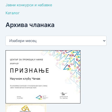
Јавни конкурси и набавке
Каталог
Архива чланака
А
р
х
и
в
а
ч
л
а
н
а
к
а