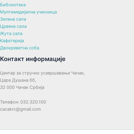
Библиотека
Мултимедијална учионица
Зелена сала
Црвена сала
Жута сала
Кафетерија
Двокреветна соба
Контакт информације
Центар за стручно усавршавање Чачак,
Цара Душана бб,
32 000 Чачак Србија
Телефон: 032.320.100
cacakrc@gmail.com