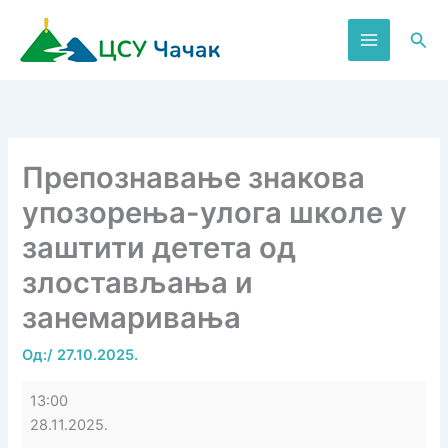
Пређи
на
Пре
садржај
Препознавање знакова
упозорења-улога школе у
заштити детета од
злостављања и
занемаривања
Од:
/
27.10.2025.
Препознавање
13:00
знакова
28.11.2025.
упозорења-