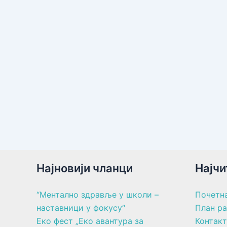
Најновији чланци
Најчи
“Ментално здравље у школи –
Почетн
наставници у фокусу“
План р
Еко фест „Еко авантура за
Контакт