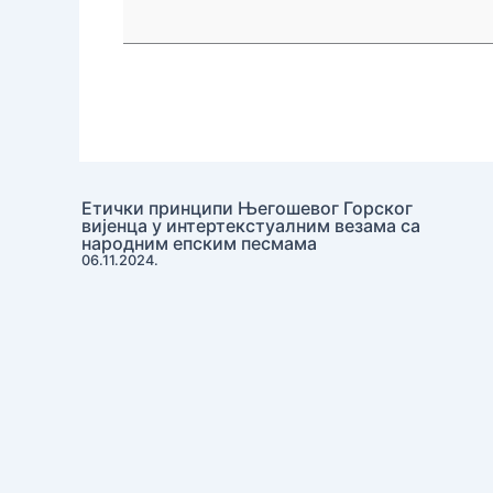
вештина
наставника,
могућности
тимског
рада
у
настави
Етички принципи Његошевог Горског
и
вијенца у интертекстуалним везама са
међупредметна
народним епским песмама
06.11.2024.
сарадња