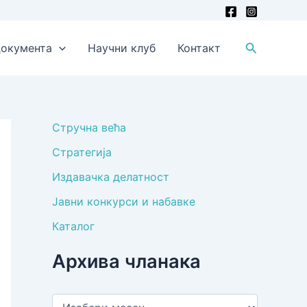
Претрага
окумента
Научни клуб
Контакт
Стручна већа
Стратегија
Издавачка делатност
Јавни конкурси и набавке
Каталог
Архива чланака
А