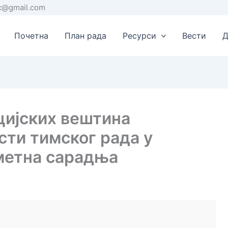
rc@gmail.com
Почетна
План рада
Ресурси
Вести
Д
цијских вештина
сти тимског рада у
метна сарадња