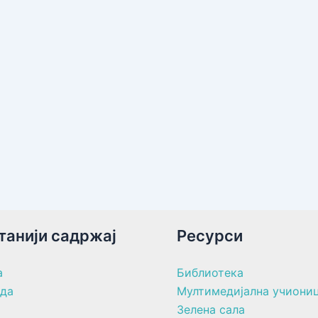
танији садржај
Ресурси
а
Библиотека
ада
Мултимедијална учиони
Зелена сала