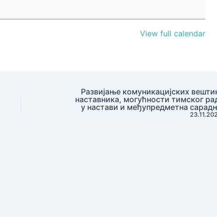
View full calendar
Развијање комуникацијских вешти
наставника, могућности тимског ра
у настави и међупредметна сарад
23.11.20