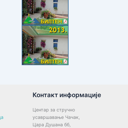
Контакт информације
Центар за стручно
ца
усавршавање Чачак,
Цара Душана бб,