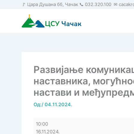
Пређи
🚩 Цара Душана бб, Чачак 📞 032.320.100 ✉ cacak
на
садржај
Развијање комуника
наставника, могућно
настави и међупред
Од:
/
04.11.2024.
Развијање
10:00
комуникацијских
16.11.2024.