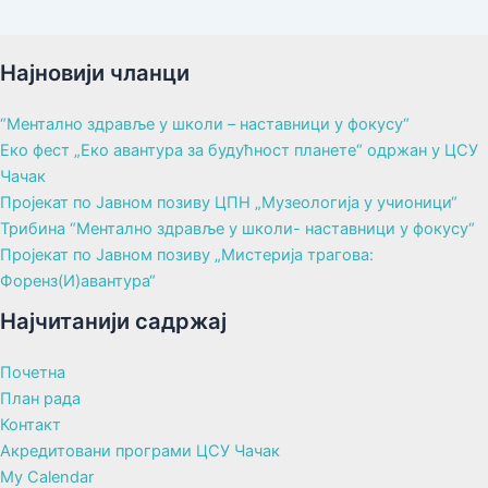
Најновији чланци
“Ментално здравље у школи – наставници у фокусу“
Еко фест „Еко авантура за будућност планете“ одржан у ЦСУ
Чачак
Пројекат по Јавном позиву ЦПН „Музеологија у учионици“
Трибина “Ментално здравље у школи- наставници у фокусу“
Пројекат по Јавном позиву „Мистерија трагова:
Форенз(И)авантура“
Најчитанији садржај
Почетна
План рада
Контакт
Акредитовани програми ЦСУ Чачак
My Calendar