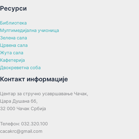
Ресурси
Библиотека
Мултимедијална учионица
Зелена сала
Црвена сала
Жута сала
Кафетерија
Двокреветна соба
Контакт информације
Центар за стручно усавршавање Чачак,
Цара Душана бб,
32 000 Чачак Србија
Телефон: 032.320.100
cacakrc@gmail.com