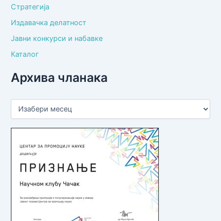
Стратегија
Издавачка делатност
Јавни конкурси и набавке
Каталог
Архива чланака
А
р
х
и
в
а
ч
л
а
н
а
к