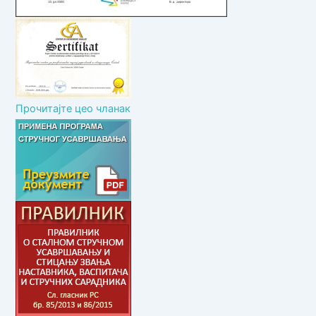
а
Прочитајте цео чланак