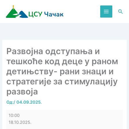
Пређи
на
Пре
садржај
Развојна одступања и
тешкоће код деце у раном
детињству- рани знаци и
стратегије за стимулацију
развоја
Од:
/
04.09.2025.
Развојна
10:00
одступања
18.10.2025.
и