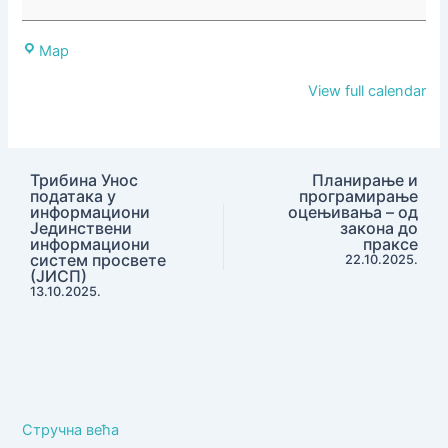
тешкоће
код
Центар
Map
деце
за
у
View full calendar
стручно
раном
усавршавање
детињству-
Чачак
рани
Трибина Унос
Планирање и
знаци
података у
програмирање
и
информациони
оцењивања – од
Јединствени
закона до
стратегије
информациони
праксе
за
систем просвете
22.10.2025.
(ЈИСП)
стимулацију
13.10.2025.
развоја
Стручна већа