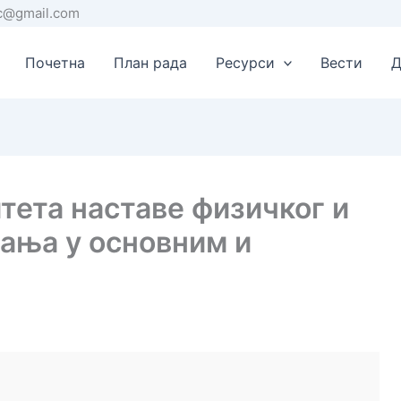
rc@gmail.com
Почетна
План рада
Ресурси
Вести
Д
тета наставе физичког и
ања у основним и