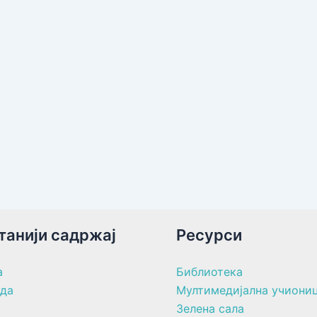
танији садржај
Ресурси
а
Библиотека
ада
Мултимедијална учиони
Зелена сала