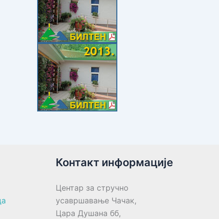
Контакт информације
Центар за стручно
ца
усавршавање Чачак,
Цара Душана бб,