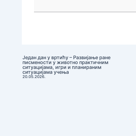
наставе
физичког
и
здравственог
васпитања
у
основним
Један дан у вртићу – Развијање ране
и
писмености у животно практичним
средњим
ситуацијама, игри и планираним
ситуацијама учења
школама
20.05.2026.