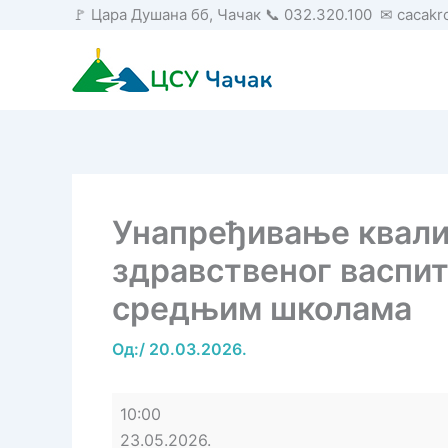
Пређи
🚩 Цара Душана бб, Чачак 📞 032.320.100 ✉ cacak
на
садржај
Унапређивање квали
здравственог васпит
средњим школама
Од:
/
20.03.2026.
Унапређивање
10:00
квалитета
23.05.2026.