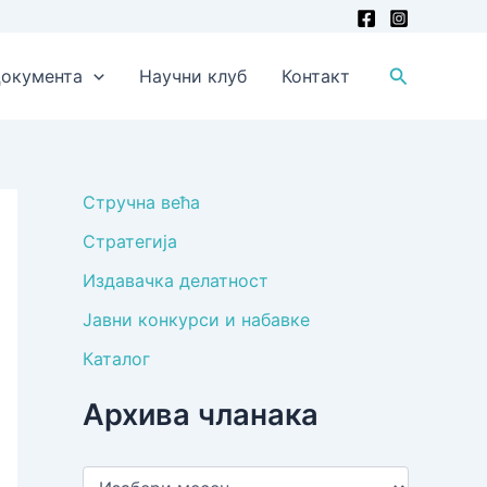
Претрага
окумента
Научни клуб
Контакт
Стручна већа
Стратегија
Издавачка делатност
Јавни конкурси и набавке
Каталог
Архива чланака
А