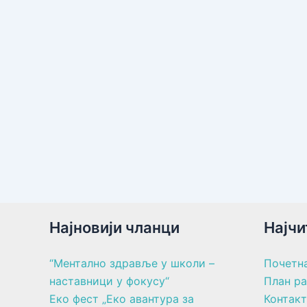
Најновији чланци
Најчи
“Ментално здравље у школи –
Почетн
наставници у фокусу“
План р
Еко фест „Еко авантура за
Контакт