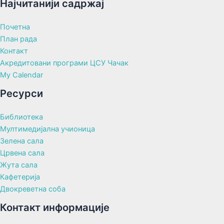
Најчитанији садржај
Почетна
План рада
Контакт
Акредитовани програми ЦСУ Чачак
My Calendar
Ресурси
Библиотека
Мултимедијална учионица
Зелена сала
Црвена сала
Жута сала
Кафетерија
Двокреветна соба
Контакт информације