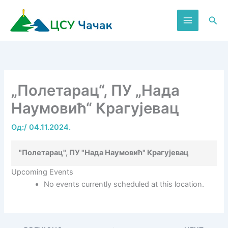
Пређи
на
Пре
садржај
„Полетарац“, ПУ „Нада
Наумовић“ Крагујевац
Од:
/
04.11.2024.
"Полетарац", ПУ "Нада Наумовић" Крагујевац
Upcoming Events
No events currently scheduled at this location.