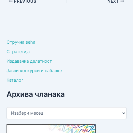
PREVIOUS
NEXT
Стручна већа
Стратегија
Издавачка делатност
Јавни конкурси и набавке
Каталог
Архива чланака
А
р
х
и