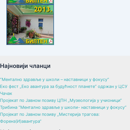
Најновији чланци
“Ментално здравље у школи – наставници у фокусу“
Еко фест „Еко авантура за будућност планете“ одржан у ЦСУ
Чачак
Пројекат по Јавном позиву ЦПН „Музеологија у учионици“
Трибина “Ментално здравље у школи- наставници у фокусу“
Пројекат по Јавном позиву „Мистерија трагова:
Форенз(И)авантура“