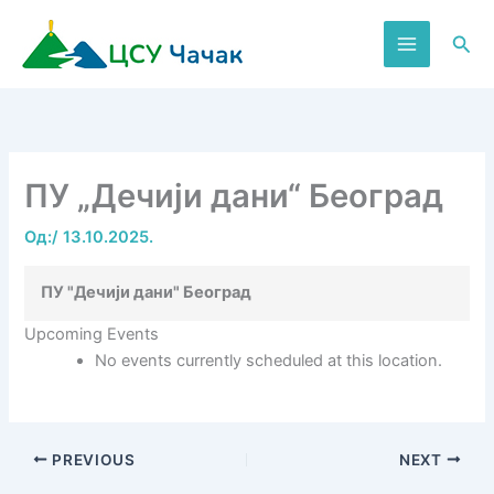
Пређи
на
Пре
садржај
ПУ „Дечији дани“ Београд
Од:
/
13.10.2025.
ПУ "Дечији дани" Београд
Upcoming Events
No events currently scheduled at this location.
PREVIOUS
NEXT