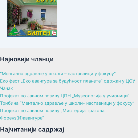
Најновији чланци
“Ментално здравље у школи – наставници у фокусу“
Еко фест „Еко авантура за будућност планете“ одржан у ЦСУ
Чачак
Пројекат по Јавном позиву ЦПН „Музеологија у учионици“
Трибина “Ментално здравље у школи- наставници у фокусу“
Пројекат по Јавном позиву „Мистерија трагова:
Форенз(И)авантура“
Најчитанији садржај