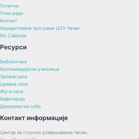
Почетна
План рада
Контакт
Акредитовани програми ЦСУ Чачак
My Calendar
Ресурси
Библиотека
Мултимедијална учионица
Зелена сала
Црвена сала
Жута сала
Кафетерија
Двокреветна соба
Контакт информације
Центар за стручно усавршавање Чачак,