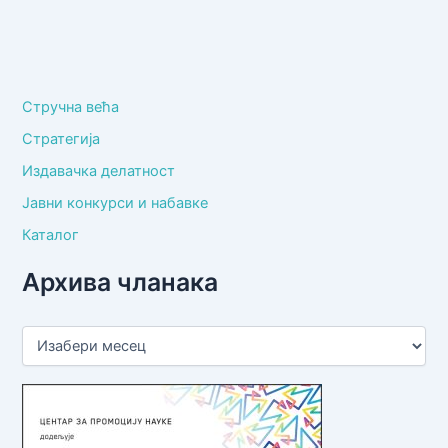
Стручна већа
Стратегија
Издавачка делатност
Јавни конкурси и набавке
Каталог
Архива чланака
А
р
х
и
в
а