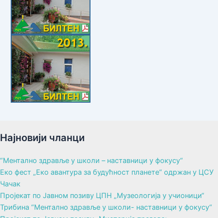
Најновији чланци
“Ментално здравље у школи – наставници у фокусу“
Еко фест „Еко авантура за будућност планете“ одржан у ЦСУ
Чачак
Пројекат по Јавном позиву ЦПН „Музеологија у учионици“
Трибина “Ментално здравље у школи- наставници у фокусу“