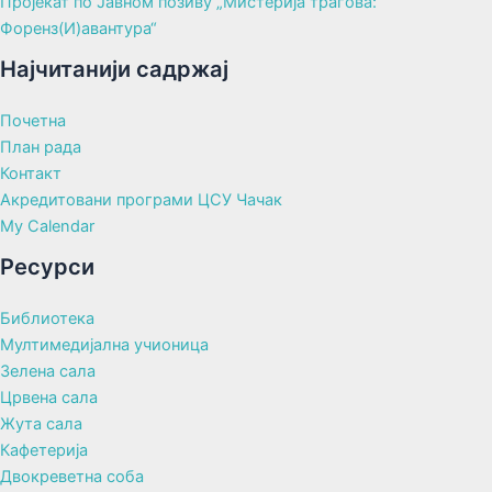
Пројекат по Јавном позиву „Мистерија трагова:
Форенз(И)авантура“
Најчитанији садржај
Почетна
План рада
Контакт
Акредитовани програми ЦСУ Чачак
My Calendar
Ресурси
Библиотека
Мултимедијална учионица
Зелена сала
Црвена сала
Жута сала
Кафетерија
Двокреветна соба