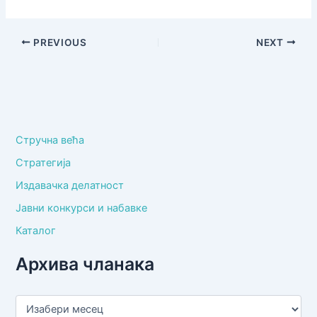
PREVIOUS
NEXT
Стручна већа
Стратегија
Издавачка делатност
Јавни конкурси и набавке
Каталог
Архива чланака
А
р