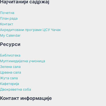
Најчитанији садржај
Почетна
План рада
Контакт
Акредитовани програми ЦСУ Чачак
My Calendar
Ресурси
Библиотека
Мултимедијална учионица
Зелена сала
Црвена сала
Жута сала
Кафетерија
Двокреветна соба
Контакт информације