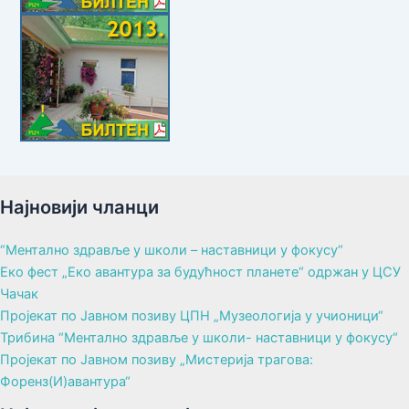
Најновији чланци
“Ментално здравље у школи – наставници у фокусу“
Еко фест „Еко авантура за будућност планете“ одржан у ЦСУ
Чачак
Пројекат по Јавном позиву ЦПН „Музеологија у учионици“
Трибина “Ментално здравље у школи- наставници у фокусу“
Пројекат по Јавном позиву „Мистерија трагова:
Форенз(И)авантура“