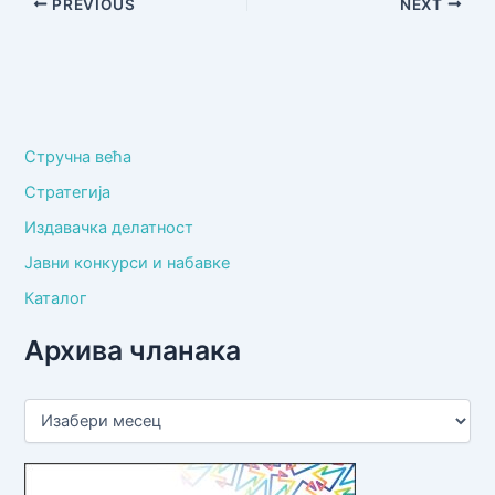
PREVIOUS
NEXT
Стручна већа
Стратегија
Издавачка делатност
Јавни конкурси и набавке
Каталог
Архива чланака
А
р
х
и