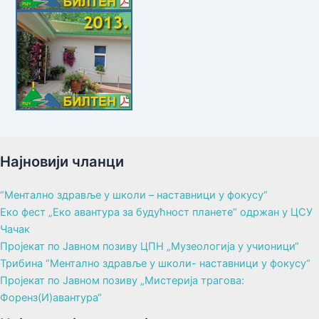
Најновији чланци
“Ментално здравље у школи – наставници у фокусу“
Еко фест „Еко авантура за будућност планете“ одржан у ЦСУ
Чачак
Пројекат по Јавном позиву ЦПН „Музеологија у учионици“
Трибина “Ментално здравље у школи- наставници у фокусу“
Пројекат по Јавном позиву „Мистерија трагова:
Форенз(И)авантура“