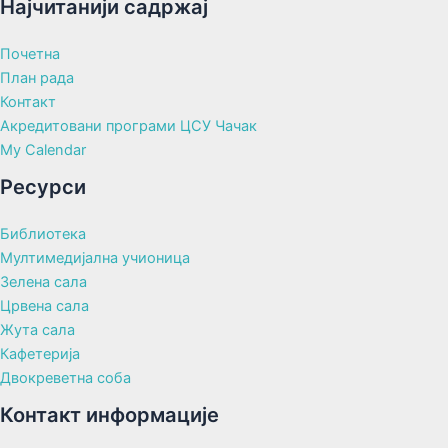
Најчитанији садржај
Почетна
План рада
Контакт
Акредитовани програми ЦСУ Чачак
My Calendar
Ресурси
Библиотека
Мултимедијална учионица
Зелена сала
Црвена сала
Жута сала
Кафетерија
Двокреветна соба
Контакт информације