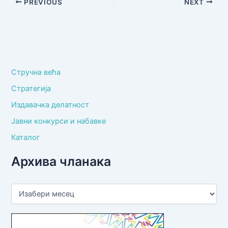
PREVIOUS
NEXT
Стручна већа
Стратегија
Издавачка делатност
Јавни конкурси и набавке
Каталог
Архива чланака
А
р
х
и