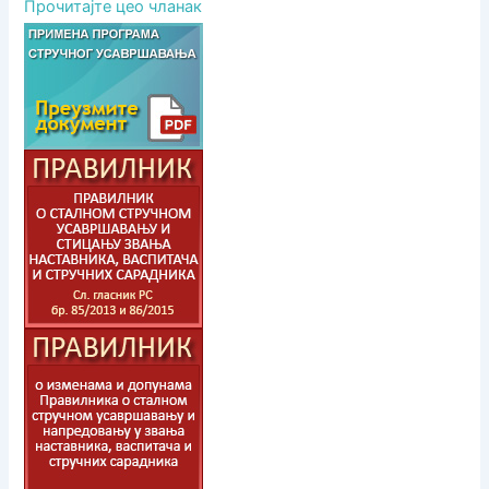
Прочитајте цео чланак