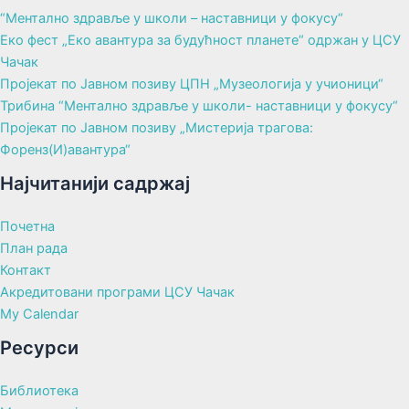
“Ментално здравље у школи – наставници у фокусу“
Еко фест „Еко авантура за будућност планете“ одржан у ЦСУ
Чачак
Пројекат по Јавном позиву ЦПН „Музеологија у учионици“
Трибина “Ментално здравље у школи- наставници у фокусу“
Пројекат по Јавном позиву „Мистерија трагова:
Форенз(И)авантура“
Најчитанији садржај
Почетна
План рада
Контакт
Акредитовани програми ЦСУ Чачак
My Calendar
Ресурси
Библиотека