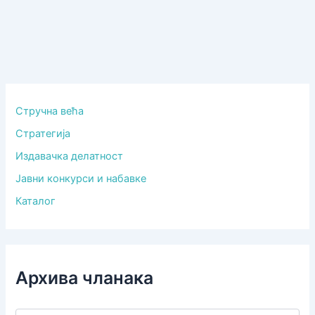
Стручна већа
Стратегија
Издавачка делатност
Јавни конкурси и набавке
Каталог
Архива чланака
А