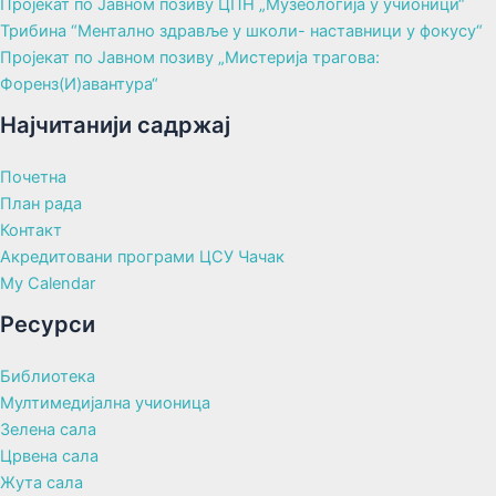
Пројекат по Јавном позиву ЦПН „Музеологија у учионици“
Трибина “Ментално здравље у школи- наставници у фокусу“
Пројекат по Јавном позиву „Мистерија трагова:
Форенз(И)авантура“
Најчитанији садржај
Почетна
План рада
Контакт
Акредитовани програми ЦСУ Чачак
My Calendar
Ресурси
Библиотека
Мултимедијална учионица
Зелена сала
Црвена сала
Жута сала