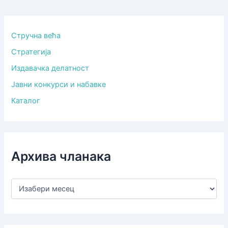
Стручна већа
Стратегија
Издавачка делатност
Јавни конкурси и набавке
Каталог
Архива чланака
А
р
х
и
в