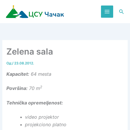
Пређи
на
Пре
садржај
Zelena sala
Од:
/
23.08.2012.
Kapacitet:
64 mesta
2
Površina:
70 m
Tehnička opremeljenost:
video projektor
projekciono platno