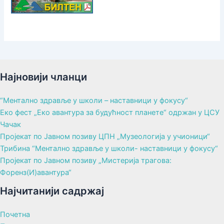
Најновији чланци
“Ментално здравље у школи – наставници у фокусу“
Еко фест „Еко авантура за будућност планете“ одржан у ЦСУ
Чачак
Пројекат по Јавном позиву ЦПН „Музеологија у учионици“
Трибина “Ментално здравље у школи- наставници у фокусу“
Пројекат по Јавном позиву „Мистерија трагова:
Форенз(И)авантура“
Најчитанији садржај
Почетна