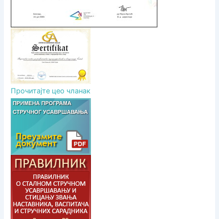
Прочитајте цео чланак