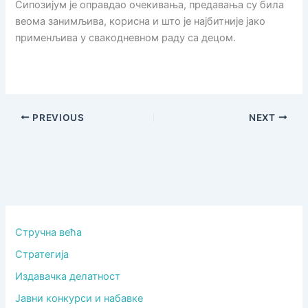
Сипозијум је оправдао очекивања, предавања су била
веома занимљива, корисна и што је најбитније јако
применљива у свакодневном раду са децом.
PREVIOUS
NEXT
Стручна већа
Стратегија
Издавачка делатност
Јавни конкурси и набавке