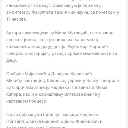
књижевност за децу“. Симпозијум је одржан у
амфитеатру Факултета техничких наука, са почетком у
17 часова.
Аутори симпозијума су Мила Мутавџић, наставница
српскок језика, која је причала о савременој
књижевности за децу, док је Љубомир Ћорилић
говорио о историјату развоја српске књижевности за
децу.
Слађана Мијатовић и Данијела Ковачевић
Микић,саветнице у Школској управи у Чачку говориле
су о причама за децу Недељка Попадића и Моме
Капора, као и о коришћењу Витезове књиге у
наставном процесу.
Гости сипозијума били су песници Недељко
Попадић,Благоје Баковић,Бошко Живановић и