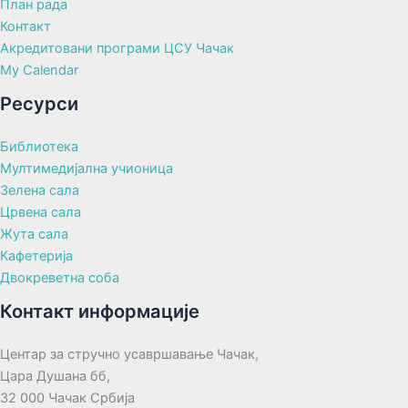
План рада
Контакт
Акредитовани програми ЦСУ Чачак
My Calendar
Ресурси
Библиотека
Мултимедијална учионица
Зелена сала
Црвена сала
Жута сала
Кафетерија
Двокреветна соба
Контакт информације
Центар за стручно усавршавање Чачак,
Цара Душана бб,
32 000 Чачак Србија