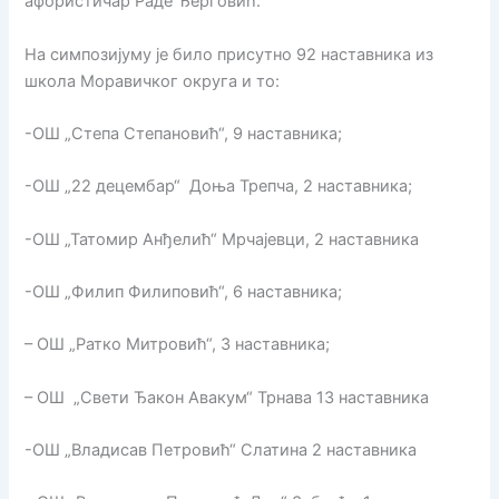
афористичар Раде Ђерговић.
На симпозијуму је било присутно 92 наставника из
школа Моравичког округа и то:
-ОШ „Степа Степановић“, 9 наставника;
-ОШ „22 децембар“ Доња Трепча, 2 наставника;
-ОШ „Татомир Анђелић“ Мрчајевци, 2 наставника
-ОШ „Филип Филиповић“, 6 наставника;
– ОШ „Ратко Митровић“, 3 наставника;
– ОШ „Свети Ђакон Авакум“ Трнава 13 наставника
-ОШ „Владисав Петровић“ Слатина 2 наставника