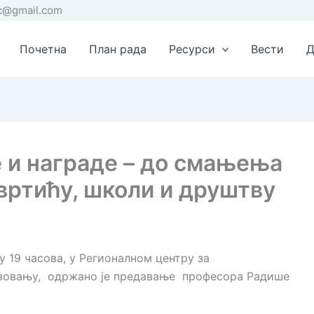
rc@gmail.com
Почетна
План рада
Ресурси
Вести
Д
 и награде – до смањења
вртићу, школи и друштву
 у 19 часова, у Регионалном центру за
азовању, одржано је предавање професора Радише