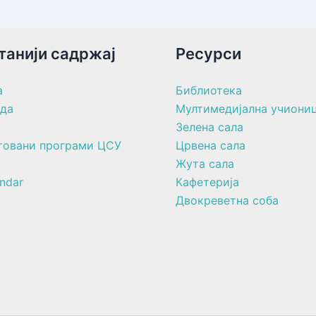
танији садржај
Ресурси
а
Библиотека
ада
Мултимедијална учиони
Зелена сала
товани програми ЦСУ
Црвена сала
Жута сала
ndar
Кафетерија
Двокреветна соба