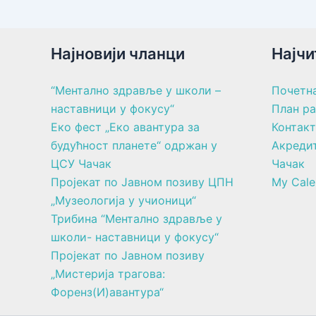
Најновији чланци
Најчи
“Ментално здравље у школи –
Почетн
наставници у фокусу“
План р
Еко фест „Еко авантура за
Контакт
будућност планете“ одржан у
Акреди
ЦСУ Чачак
Чачак
Пројекат по Јавном позиву ЦПН
My Cale
„Музеологија у учионици“
Трибина “Ментално здравље у
школи- наставници у фокусу“
Пројекат по Јавном позиву
„Мистерија трагова:
Форенз(И)авантура“