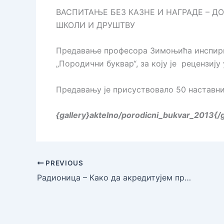
ВАСПИТАЊЕ БЕЗ КАЗНЕ И НАГРАДЕ – 
ШКОЛИ И ДРУШТВУ
Предавање професора Зимоњића инспирис
„Породични буквар“, за коју је рецензиј
Предавању је присуствовало 50 наставни
{gallery}aktelno/porodicni_bukvar_2013{/g
PREVIOUS
Радионица – Како да акредитујем програм стручног усавршавања