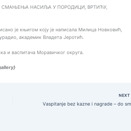
ДО СМАЊЕЊА НАСИЉА У ПОРОДИЦИ, ВРТИЋУ,
ано је књигом коју је написала Милица Новковић,
у урадио, академик Владета Јеротић.
ка и васпитача Моравичког округа.
allery}
NEX