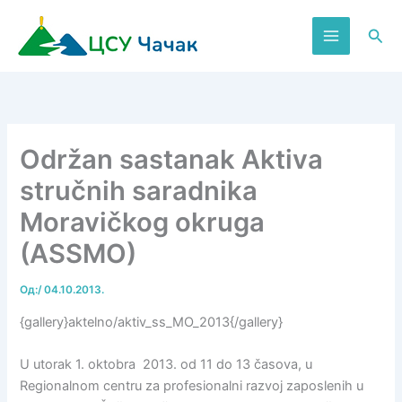
Пређи
на
Пре
садржај
Održan sastanak Aktiva
stručnih saradnika
Moravičkog okruga
(ASSMO)
Од:
/
04.10.2013.
{gallery}aktelno/aktiv_ss_MO_2013{/gallery}
U utorak 1. oktobra 2013. od 11 do 13 časova, u
Regionalnom centru za profesionalni razvoj zaposlenih u