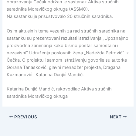
obrazovanju Čačak održan je sastanak Aktiva stručnih
saradnika Moravičkog okruga (ASSMO).
Na sastanku je prisustvovalo 20 stručnih saradnika.
Osim aktuelnih tema vezanih za rad stručnih saradnika na
sastanku su prezentovani rezultati istraživanja „Upoznajmo
proizvodna zanimanja kako bismo postali samostalni i
nezavisni“ Udruženja poslovnih žena „Nadežda Petrović“ iz
Čačka. O projektu i samom istraživanju govorile su autorke
Gorana Tanasković, glavni menadžer projekta, Dragana
Kuzmanović i Katarina Dunjić Mandić.
Katarina Dunjić Mandić, rukovodilac Aktiva stručnih
saradnika Moravičkog okruga
PREVIOUS
NEXT