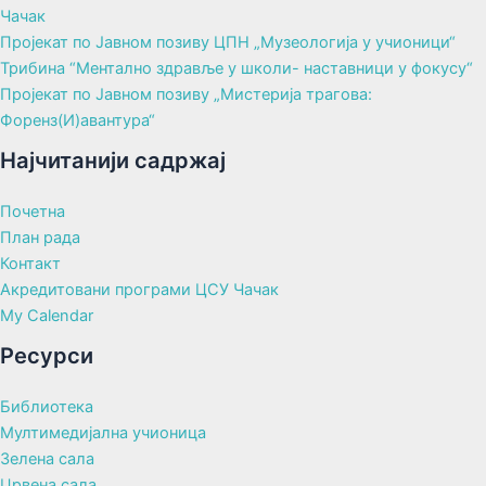
Чачак
Пројекат по Јавном позиву ЦПН „Музеологија у учионици“
Трибина “Ментално здравље у школи- наставници у фокусу“
Пројекат по Јавном позиву „Мистерија трагова:
Форенз(И)авантура“
Најчитанији садржај
Почетна
План рада
Контакт
Акредитовани програми ЦСУ Чачак
My Calendar
Ресурси
Библиотека
Мултимедијална учионица
Зелена сала
Црвена сала