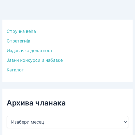
Стручна већа
Стратегија
Издавачка делатност
Јавни конкурси и набавке
Каталог
Архива чланака
А
р
х