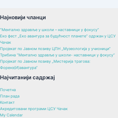
Најновији чланци
“Ментално здравље у школи – наставници у фокусу“
Еко фест „Еко авантура за будућност планете“ одржан у ЦСУ
Чачак
Пројекат по Јавном позиву ЦПН „Музеологија у учионици“
Трибина “Ментално здравље у школи- наставници у фокусу“
Пројекат по Јавном позиву „Мистерија трагова:
Форенз(И)авантура“
Најчитанији садржај
Почетна
План рада
Контакт
Акредитовани програми ЦСУ Чачак
My Calendar