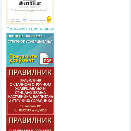
Прочитајте цео чланак