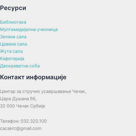
Ресурси
Библиотека
Мултимедијална учионица
Зелена сала
Црвена сала
Жута сала
Кафетерија
Двокреветна соба
Контакт информације
Центар за стручно усавршавање Чачак,
Цара Душана бб,
32 000 Чачак Србија
Телефон: 032.320.100
cacakrc@gmail.com