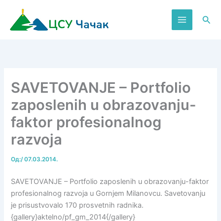
Пређи
на
Пре
садржај
SAVETOVANJE – Portfolio
zaposlenih u obrazovanju-
faktor profesionalnog
razvoja
Од:
/
07.03.2014.
SAVETOVANJE – Portfolio zaposlenih u obrazovanju-faktor
profesionalnog razvoja u Gornjem Milanovcu. Savetovanju
je prisustvovalo 170 prosvetnih radnika.
{gallery}aktelno/pf_gm_2014{/gallery}