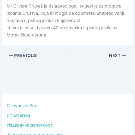
Mr Olivera Krupež je dala predloge i sugestije za moguća
izdanja Društva, koja bi mogla da doprinesu unapređivanju
nastave srpskog jezika i književnosti.
Tribini je prisustvovalo 40 nastavnika srpskog jezika iz
Moravičkog okruga.
PREVIOUS
NEXT
Стручна већа
Стратегија
Издавачка делатност
Јавни конкурси и набавке