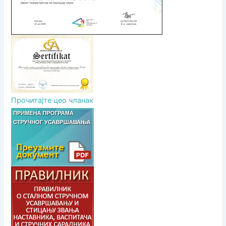
Прочитајте цео чланак