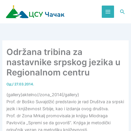
Пређи
на
Пре
садржај
Održana tribina za
nastavnike srpskog jezika u
Regionalnom centru
Од:
/
27.03.2014.
{gallery}aktelno//zona_2014{/gallery}
Prof. dr Boško Suvajdžić predstavio je rad Društva za srpski
jezik i književnost Srbije, kao i izdanja ovog društva.
Prof. dr Zona Mrkalj promovisala je knjigu Miodraga
Pavlovića „Spremi se da govoriš“. Knjiga je metodički
priručnik vezan za metodiku književnosti.