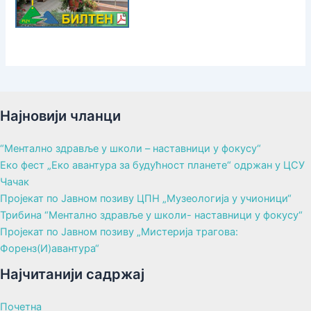
Најновији чланци
“Ментално здравље у школи – наставници у фокусу“
Еко фест „Еко авантура за будућност планете“ одржан у ЦСУ
Чачак
Пројекат по Јавном позиву ЦПН „Музеологија у учионици“
Трибина “Ментално здравље у школи- наставници у фокусу“
Пројекат по Јавном позиву „Мистерија трагова:
Форенз(И)авантура“
Најчитанији садржај
Почетна