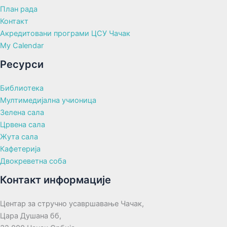
План рада
Контакт
Акредитовани програми ЦСУ Чачак
My Calendar
Ресурси
Библиотека
Мултимедијална учионица
Зелена сала
Црвена сала
Жута сала
Кафетерија
Двокреветна соба
Контакт информације
Центар за стручно усавршавање Чачак,
Цара Душана бб,