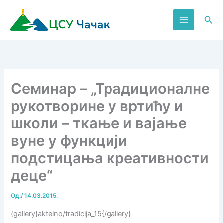
Пређи
на
Пре
садржај
Семинар – „Традиционалне
рукотворине у вртићу и
школи – ткање и вајање
вуне у функцији
подстицања креативности
деце“
Од:
/
14.03.2015.
{gallery}aktelno/tradicija_15{/gallery}