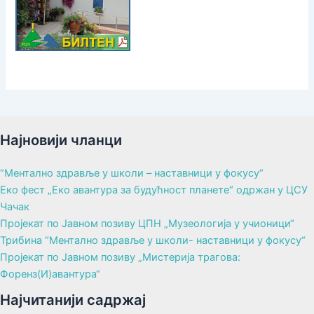
Најновији чланци
“Ментално здравље у школи – наставници у фокусу“
Еко фест „Еко авантура за будућност планете“ одржан у ЦСУ
Чачак
Пројекат по Јавном позиву ЦПН „Музеологија у учионици“
Трибина “Ментално здравље у школи- наставници у фокусу“
Пројекат по Јавном позиву „Мистерија трагова:
Форенз(И)авантура“
Најчитанији садржај