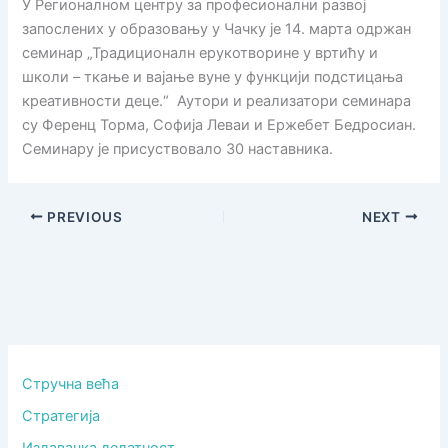
У Регионалном центру за професионални развој
запослених у образовању у Чачку је 14. марта одржан
семинар „Традиционалн ерукотворине у вртићу и
школи – ткање и вајање вуне у функцији подстицања
креативности деце.“ Аутори и реализатори семинара
су Ференц Торма, Софија Леваи и Ержебет Бедросиан.
Семинару је присуствовало 30 наставника.
PREVIOUS
NEXT
Стручна већа
Стратегија