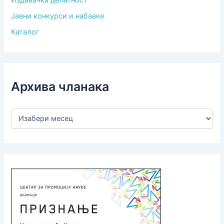
Издавачка делатност
Јавни конкурси и набавке
Каталог
Архива чланака
А
р
х
и
в
а
ч
л
а
н
а
к