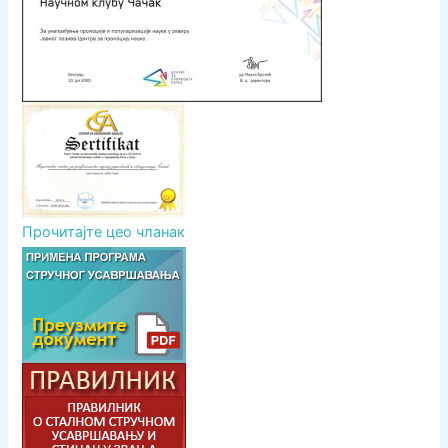
а
Прочитајте цео чланак