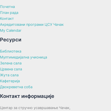
Почетна
План рада
Контакт
Акредитовани програми ЦСУ Чачак
My Calendar
Ресурси
Библиотека
Мултимедијална учионица
Зелена сала
Црвена сала
Жута сала
Кафетерија
Двокреветна соба
Контакт информације
Центар за стручно усавршавање Чачак,