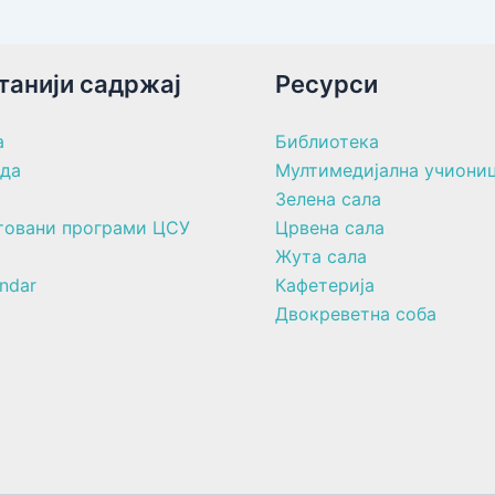
танији садржај
Ресурси
а
Библиотека
ада
Мултимедијална учиони
Зелена сала
товани програми ЦСУ
Црвена сала
Жута сала
ndar
Кафетерија
Двокреветна соба