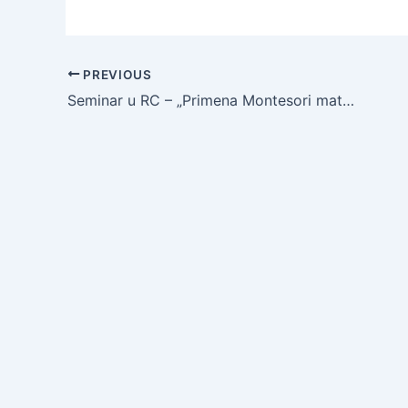
PREVIOUS
Seminar u RC – „Primena Montesori materijala u realizaciji inkluzivnog programa”