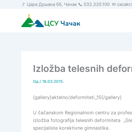
Пређи
🚩 Цара Душана бб, Чачак 📞 032.320.100 ✉ cacak
на
садржај
Izložba telesnih defo
Од:
/
18.03.2015.
{gallery}aktelno/deformiteti_15{/gallery}
U čačanskom Regionalnom centru za profesio
izložba fotografija telesnih deformiteta „Gl
specijaliste korektivne gimnastike.