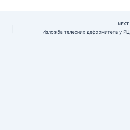
NEX
Изл