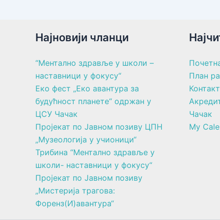
Најновији чланци
Најчи
“Ментално здравље у школи –
Почетн
наставници у фокусу“
План р
Еко фест „Еко авантура за
Контакт
будућност планете“ одржан у
Акреди
ЦСУ Чачак
Чачак
Пројекат по Јавном позиву ЦПН
My Cale
„Музеологија у учионици“
Трибина “Ментално здравље у
школи- наставници у фокусу“
Пројекат по Јавном позиву
„Мистерија трагова:
Форенз(И)авантура“