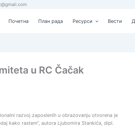
rc@gmail.com
Почетна
План рада
Ресурси
Вести
Д
rmiteta u RC Čačak
nalni razvoj zaposlenih u obrazovanju otvorena je
edaj kako rastem“, autora Ljubomira Stankića, dipl.