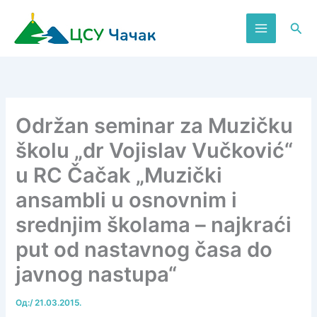
Пређи
на
Пре
садржај
Održan seminar za Muzičku
školu „dr Vojislav Vučković“
u RC Čačak „Muzički
ansambli u osnovnim i
srednjim školama – najkraći
put od nastavnog časa do
javnog nastupa“
Од:
/
21.03.2015.