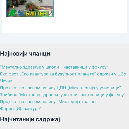
Најновији чланци
“Ментално здравље у школи – наставници у фокусу“
Еко фест „Еко авантура за будућност планете“ одржан у ЦСУ
Чачак
Пројекат по Јавном позиву ЦПН „Музеологија у учионици“
Трибина “Ментално здравље у школи- наставници у фокусу“
Пројекат по Јавном позиву „Мистерија трагова:
Форенз(И)авантура“
Најчитанији садржај