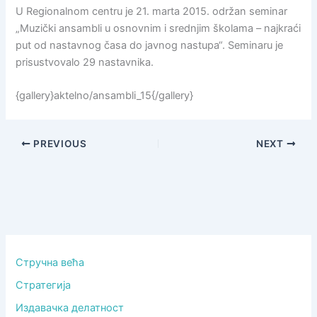
U Regionalnom centru je 21. marta 2015. održan seminar
„Muzički ansambli u osnovnim i srednjim školama – najkraći
put od nastavnog časa do javnog nastupa“. Seminaru je
prisustvovalo 29 nastavnika.
{gallery}aktelno/ansambli_15{/gallery}
PREVIOUS
NEXT
Стручна већа
Стратегија
Издавачка делатност