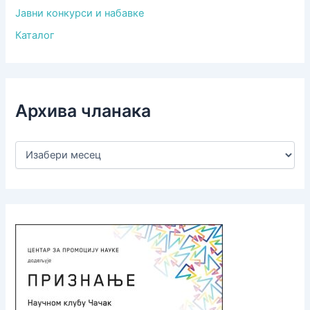
Јавни конкурси и набавке
Каталог
Архива чланака
А
р
х
и
в
а
ч
л
а
н
а
к