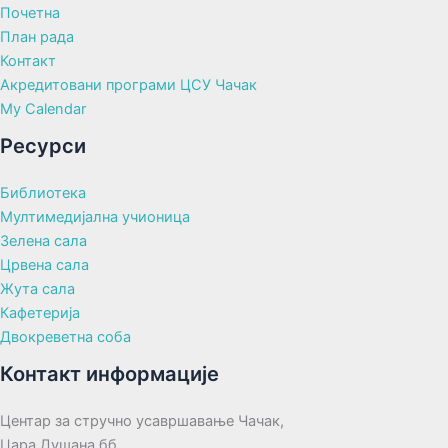
Почетна
План рада
Контакт
Акредитовани програми ЦСУ Чачак
My Calendar
Ресурси
Библиотека
Мултимедијална учионица
Зелена сала
Црвена сала
Жута сала
Кафетерија
Двокреветна соба
Контакт информације
Центар за стручно усавршавање Чачак,
Цара Душана бб,