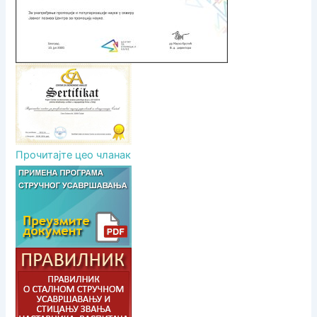
а
Прочитајте цео чланак