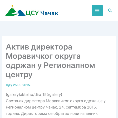
Пређи
на
Пре
садржај
Актив директора
Моравичког округа
одржан у Регионалном
центру
Од:
/
25.09.2015.
{gallery}aktelno/dira_15{/gallery}
Састанак директора Моравичког округа одржан је у
Регионалном центру Чачак, 24. септембра 2015.
године. Директорима се обратио нови начелник