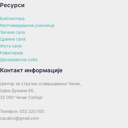
Ресурси
Библиотека
Мултимедијална учионица
Зелена сала
Црвена сала
Жута сала
Кафетерија
Двокреветна соба
Контакт информације
Центар за стручно усавршавање Чачак,
Цара Душана бб,
32 000 Чачак Србија
Телефон: 032.320.100
cacakrc@gmail.com