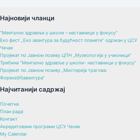
Најновији чланци
“Ментално здравље у школи – наставници у фокусу“
Еко фест „Еко авантура за будућност планете“ одржан у ЦСУ
Чачак
Пројекат по Јавном позиву ЦПН „Музеологија у учионици“
Трибина “Ментално здравље у школи- наставници у фокусу“
Пројекат по Јавном позиву „Мистерија трагова:
Форенз(И)авантура“
Најчитанији садржај
Почетна
План рада
Контакт
Акредитовани програми ЦСУ Чачак
My Calendar