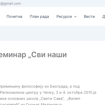
rc@gmail.com
Почетна
План рада
Ресурси
Вести
Д
еминар „Сви наши
 примењену философију из Београда, а под
гионалном центру у Чачку, 3 и 4. октобра 2015.је
е основних школа „Свети Сава“, „Филип
тасијевић“ из Горњег Милановца.