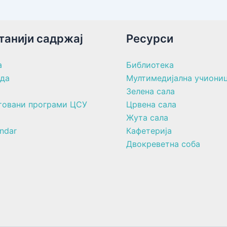
танији садржај
Ресурси
а
Библиотека
ада
Мултимедијална учиони
Зелена сала
товани програми ЦСУ
Црвена сала
Жута сала
ndar
Кафетерија
Двокреветна соба