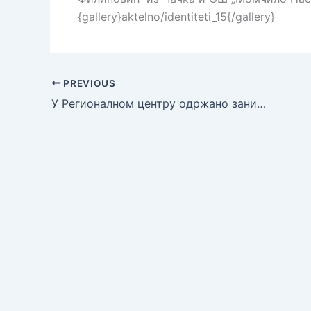
{gallery}aktelno/identiteti_15{/gallery}
PREVIOUS
У Регионалном центру одржано занимљиво предавање „Туризам и туристичка кретања у свету“