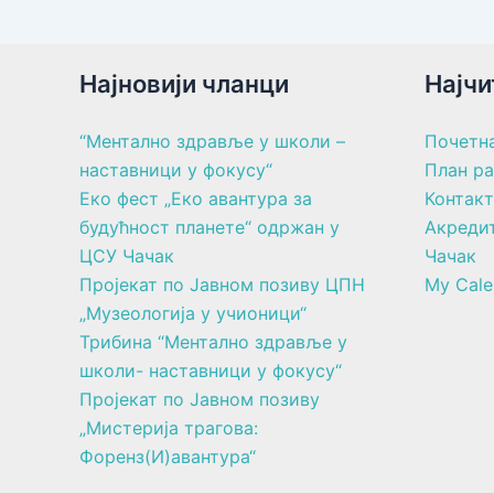
Најновији чланци
Најчи
“Ментално здравље у школи –
Почетн
наставници у фокусу“
План р
Еко фест „Еко авантура за
Контакт
будућност планете“ одржан у
Акреди
ЦСУ Чачак
Чачак
Пројекат по Јавном позиву ЦПН
My Cale
„Музеологија у учионици“
Трибина “Ментално здравље у
школи- наставници у фокусу“
Пројекат по Јавном позиву
„Мистерија трагова:
Форенз(И)авантура“