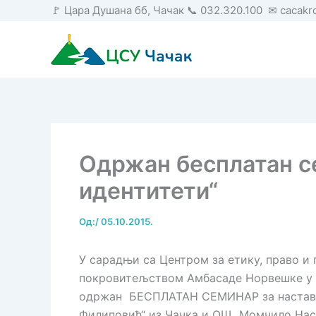
Пређи
🚩 Цара Душана бб, Чачак 📞 032.320.100 ✉ cacak
на
садржај
Одржан бесплатан с
идентитети“
Од:
/
05.10.2015.
У сарадњи са Центром за етику, право и
покровитељством Амбасаде Норвешке у Ре
одржан БЕСПЛАТАН СЕМИНАР за наставик
Филиповић“ из Чачка и ОШ „Момчило Нас