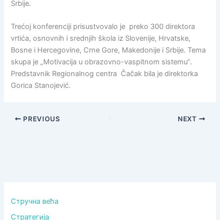
Srbije.
Trećoj konferenciji prisustvovalo je preko 300 direktora
vrtića, osnovnih i srednjih škola iz Slovenije, Hrvatske,
Bosne i Hercegovine, Crne Gore, Makedonije i Srbije. Tema
skupa je „Motivacija u obrazovno-vaspitnom sistemu”.
Predstavnik Regionalnog centra Čačak bila je direktorka
Gorica Stanojević.
PREVIOUS
NEXT
Стручна већа
Стратегија