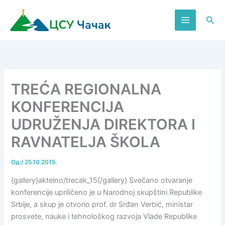
Пређи
на
Пре
садржај
TREĆA REGIONALNA
KONFERENCIJA
UDRUŽENJA DIREKTORA I
RAVNATELJA ŠKOLA
Од:
/
25.10.2015.
{gallery}aktelno/trecak_15{/gallery} Svečano otvaranje
konferencije upriličeno je u Narodnoj skupštini Republike
Srbije, a skup je otvorio prof. dr Srđan Verbić, ministar
prosvete, nauke i tehnološkog razvoja Vlade Republike