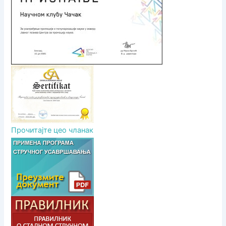
а
к
а
Прочитајте цео чланак