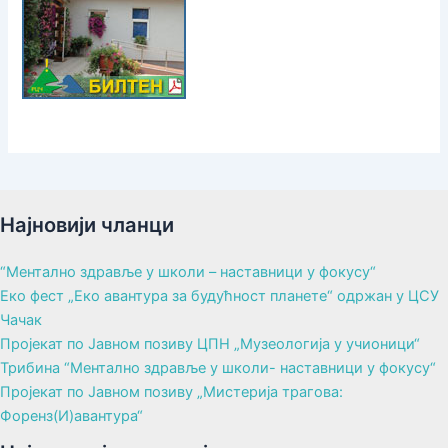
Најновији чланци
“Ментално здравље у школи – наставници у фокусу“
Еко фест „Еко авантура за будућност планете“ одржан у ЦСУ
Чачак
Пројекат по Јавном позиву ЦПН „Музеологија у учионици“
Трибина “Ментално здравље у школи- наставници у фокусу“
Пројекат по Јавном позиву „Мистерија трагова:
Форенз(И)авантура“