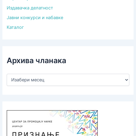
Издавачка делатност
Јавни конкурси и набавке
Каталог
Архива чланака
А
р
х
и
в
а
ч
л
а
н