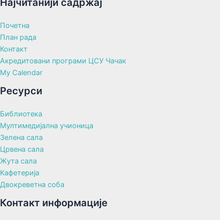
Најчитанији садржај
Почетна
План рада
Контакт
Акредитовани програми ЦСУ Чачак
My Calendar
Ресурси
Библиотека
Мултимедијална учионица
Зелена сала
Црвена сала
Жута сала
Кафетерија
Двокреветна соба
Контакт информације