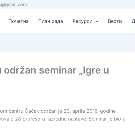
rc@gmail.com
Почетна
План рада
Ресурси
Вести
Д
 održan seminar „Igre u
lnom centru Čačak održan je 23. aprila 2016. godine
tvovalo 28 profesora razredne nastave. Seminar je bio u