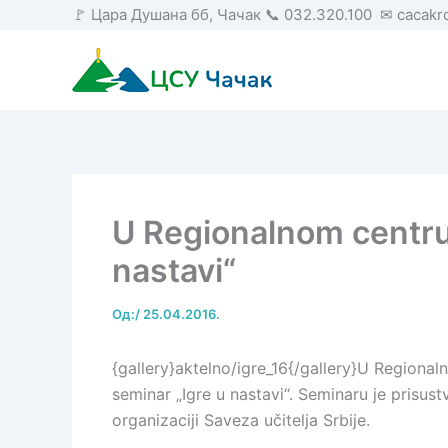
Пређи
🚩 Цара Душана бб, Чачак 📞 032.320.100 ✉ cacak
на
садржај
U Regionalnom centru
nastavi“
Од:
/
25.04.2016.
{gallery}aktelno/igre_16{/gallery}U Regiona
seminar „Igre u nastavi“. Seminaru je prisus
organizaciji Saveza učitelja Srbije.