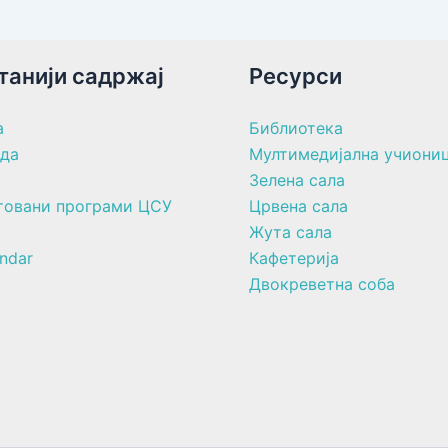
танији садржај
Ресурси
а
Библиотека
ада
Мултимедијална учиони
Зелена сала
товани програми ЦСУ
Црвена сала
Жута сала
ndar
Кафетерија
Двокреветна соба