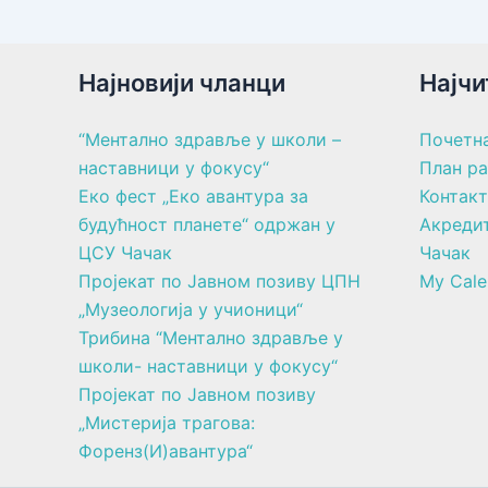
Најновији чланци
Најчи
“Ментално здравље у школи –
Почетн
наставници у фокусу“
План р
Еко фест „Еко авантура за
Контакт
будућност планете“ одржан у
Акреди
ЦСУ Чачак
Чачак
Пројекат по Јавном позиву ЦПН
My Cale
„Музеологија у учионици“
Трибина “Ментално здравље у
школи- наставници у фокусу“
Пројекат по Јавном позиву
„Мистерија трагова:
Форенз(И)авантура“