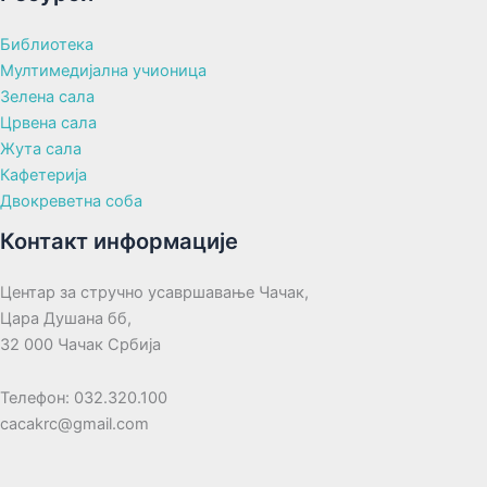
Библиотека
Мултимедијална учионица
Зелена сала
Црвена сала
Жута сала
Кафетерија
Двокреветна соба
Контакт информације
Центар за стручно усавршавање Чачак,
Цара Душана бб,
32 000 Чачак Србија
Телефон: 032.320.100
cacakrc@gmail.com