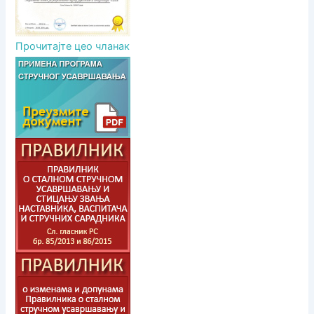
Прочитајте цео чланак