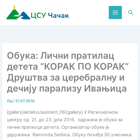
Пређи
на
Пре
садржај
Обука: Лични пратилац
детета “КОРАК ПО КОРАК“
Друштва за церебралну и
дечију парализу Ивањица
Од:
/
21.07.2016.
{gallery}aktelno/asistent_16{/gallery} У Регионалном
центру од 21. до 23. јула 2016. одржана је обука за
личне пратиоце детета. Организатор обуке је
удружење Ramonda Serbica. Обуку похађа 30 учесника.