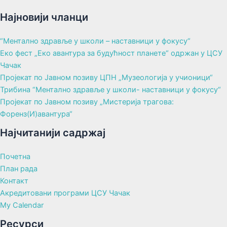
Најновији чланци
“Ментално здравље у школи – наставници у фокусу“
Еко фест „Еко авантура за будућност планете“ одржан у ЦСУ
Чачак
Пројекат по Јавном позиву ЦПН „Музеологија у учионици“
Трибина “Ментално здравље у школи- наставници у фокусу“
Пројекат по Јавном позиву „Мистерија трагова:
Форенз(И)авантура“
Најчитанији садржај
Почетна
План рада
Контакт
Акредитовани програми ЦСУ Чачак
My Calendar
Ресурси