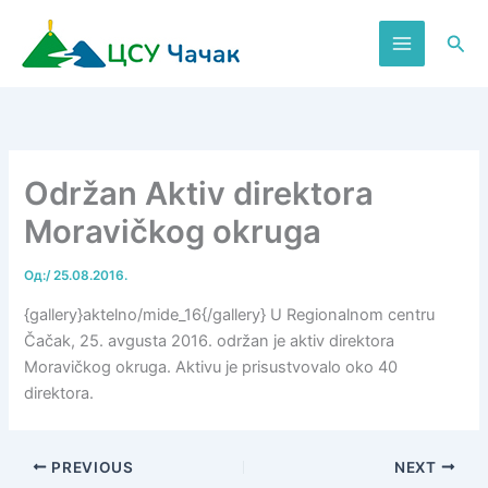
Пређи
на
Пре
садржај
Održan Aktiv direktora
Moravičkog okruga
Од:
/
25.08.2016.
{gallery}aktelno/mide_16{/gallery} U Regionalnom centru
Čačak, 25. avgusta 2016. održan je aktiv direktora
Moravičkog okruga. Aktivu je prisustvovalo oko 40
direktora.
PREVIOUS
NEXT