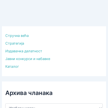
Стручна већа
Стратегија
Издавачка делатност
Јавни конкурси и набавке
Каталог
Архива чланака
А