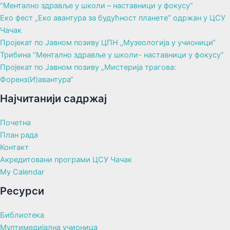
“Ментално здравље у школи – наставници у фокусу“
Еко фест „Еко авантура за будућност планете“ одржан у ЦСУ
Чачак
Пројекат по Јавном позиву ЦПН „Музеологија у учионици“
Трибина “Ментално здравље у школи- наставници у фокусу“
Пројекат по Јавном позиву „Мистерија трагова:
Форенз(И)авантура“
Најчитанији садржај
Почетна
План рада
Контакт
Акредитовани програми ЦСУ Чачак
My Calendar
Ресурси
Библиотека
Мултимедијална учионица