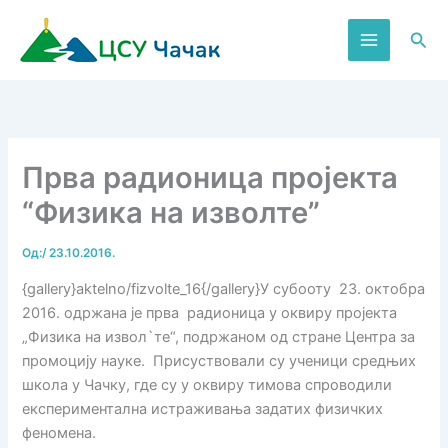
Пређи
на
Пре
садржај
Прва радионица пројекта
“Физика на изволте”
Од:
/
23.10.2016.
{gallery}aktelno/fizvolte_16{/gallery}У субооту 23. октобра
2016. одржана је прва радионица у оквиру пројекта
„Физика на извол`те“, подржаном од стране Центра за
промоцију науке. Присуствовали су ученици средњих
школа у Чачку, где су у оквиру тимова спроводили
експериментална истраживања задатих физичких
феномена.