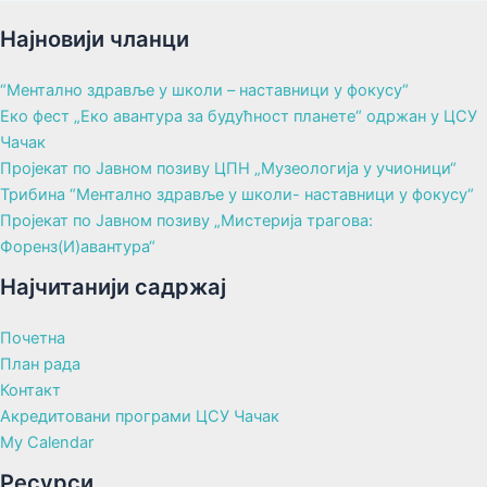
Најновији чланци
“Ментално здравље у школи – наставници у фокусу“
Еко фест „Еко авантура за будућност планете“ одржан у ЦСУ
Чачак
Пројекат по Јавном позиву ЦПН „Музеологија у учионици“
Трибина “Ментално здравље у школи- наставници у фокусу“
Пројекат по Јавном позиву „Мистерија трагова:
Форенз(И)авантура“
Најчитанији садржај
Почетна
План рада
Контакт
Акредитовани програми ЦСУ Чачак
My Calendar
Ресурси