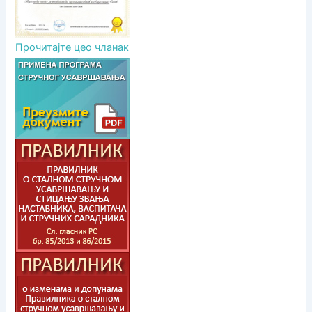
Прочитајте цео чланак