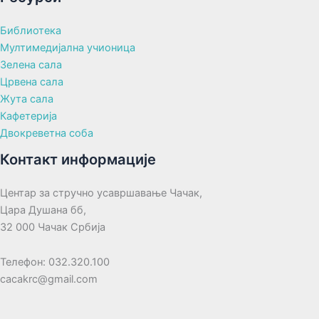
Библиотека
Мултимедијална учионица
Зелена сала
Црвена сала
Жута сала
Кафетерија
Двокреветна соба
Контакт информације
Центар за стручно усавршавање Чачак,
Цара Душана бб,
32 000 Чачак Србија
Телефон: 032.320.100
cacakrc@gmail.com