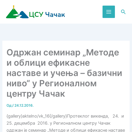
Пређи
на
Пре
садржај
Одржан семинар „Методе
и облици ефикасне
наставе и учења – базични
ниво“ у Регионалном
центру Чачак
Од:
/
24.12.2016.
{gallery}aktelno/vk_16{/gallery}Протеклог викенда, 24. и
25. децембра 2016. у Регионалном центру Чачак
одржан је семинар „Методе и облици ефикасне наставе