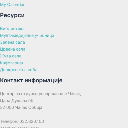
My Calendar
Ресурси
Библиотека
Мултимедијална учионица
Зелена сала
Црвена сала
Жута сала
Кафетерија
Двокреветна соба
Контакт информације
Центар за стручно усавршавање Чачак,
Цара Душана бб,
32 000 Чачак Србија
Телефон: 032.320.100