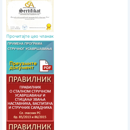
Прочитајте цео чланак