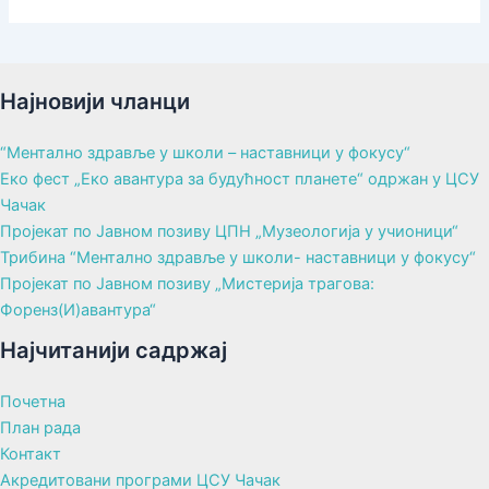
Најновији чланци
“Ментално здравље у школи – наставници у фокусу“
Еко фест „Еко авантура за будућност планете“ одржан у ЦСУ
Чачак
Пројекат по Јавном позиву ЦПН „Музеологија у учионици“
Трибина “Ментално здравље у школи- наставници у фокусу“
Пројекат по Јавном позиву „Мистерија трагова:
Форенз(И)авантура“
Најчитанији садржај
Почетна
План рада
Контакт
Акредитовани програми ЦСУ Чачак